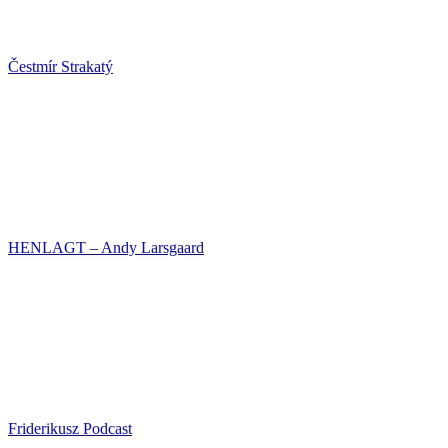
Čestmír Strakatý
HENLAGT – Andy Larsgaard
Friderikusz Podcast