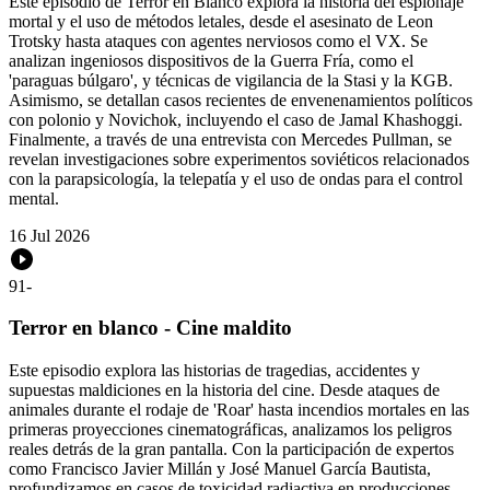
Este episodio de Terror en Blanco explora la historia del espionaje
mortal y el uso de métodos letales, desde el asesinato de Leon
Trotsky hasta ataques con agentes nerviosos como el VX. Se
analizan ingeniosos dispositivos de la Guerra Fría, como el
'paraguas búlgaro', y técnicas de vigilancia de la Stasi y la KGB.
Asimismo, se detallan casos recientes de envenenamientos políticos
con polonio y Novichok, incluyendo el caso de Jamal Khashoggi.
Finalmente, a través de una entrevista con Mercedes Pullman, se
revelan investigaciones sobre experimentos soviéticos relacionados
con la parapsicología, la telepatía y el uso de ondas para el control
mental.
16 Jul 2026
91
-
Terror en blanco - Cine maldito
Este episodio explora las historias de tragedias, accidentes y
supuestas maldiciones en la historia del cine. Desde ataques de
animales durante el rodaje de 'Roar' hasta incendios mortales en las
primeras proyecciones cinematográficas, analizamos los peligros
reales detrás de la gran pantalla. Con la participación de expertos
como Francisco Javier Millán y José Manuel García Bautista,
profundizamos en casos de toxicidad radiactiva en producciones