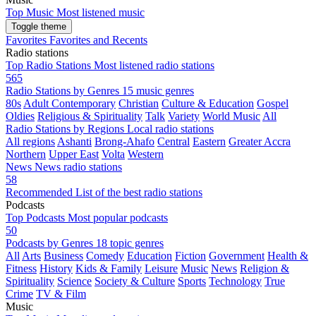
Top Music
Most listened music
Toggle theme
Favorites
Favorites and Recents
Radio stations
Top Radio Stations
Most listened radio stations
565
Radio Stations by Genres
15 music genres
80s
Adult Contemporary
Christian
Culture & Education
Gospel
Oldies
Religious & Spirituality
Talk
Variety
World Music
All
Radio Stations by Regions
Local radio stations
All regions
Ashanti
Brong-Ahafo
Central
Eastern
Greater Accra
Northern
Upper East
Volta
Western
News
News radio stations
58
Recommended
List of the best radio stations
Podcasts
Top Podcasts
Most popular podcasts
50
Podcasts by Genres
18 topic genres
All
Arts
Business
Comedy
Education
Fiction
Government
Health &
Fitness
History
Kids & Family
Leisure
Music
News
Religion &
Spirituality
Science
Society & Culture
Sports
Technology
True
Crime
TV & Film
Music