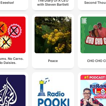
The Diary Of A CEO
Eeeelse!
Second Thou
with Steven Bartlett
ms. No Carns.
Peace
CHO CHO 
o Daisies.