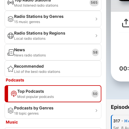
565
Most listened radio stations
Radio Stations by Genres
15 music genres
Radio Stations by Regions
Local radio stations
News
58
News radio stations
Recommended
00
List of the best radio stations
Podcasts
Top Podcasts
50
Most popular podcasts
Episod
Podcasts by Genres
18 topic genres
-
317
H 
Music
Sat, 8 A