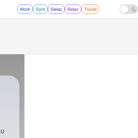
Work
Gym
Sleep
Relax
Travel
|
317 - H σκληρή αλήθεια για τον Πά
ου