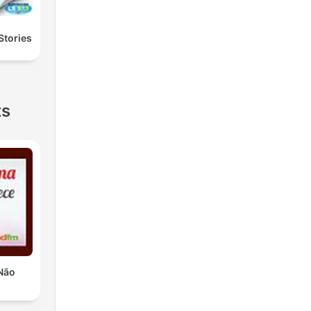
Stories
ts
Não