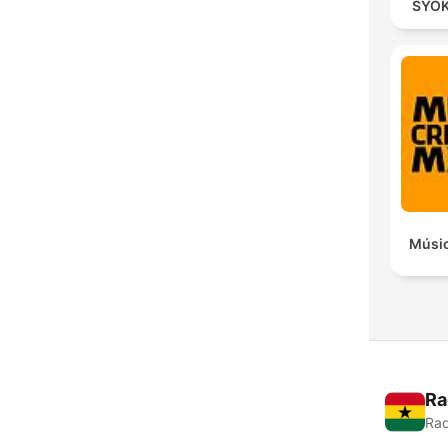
SYOK
Músic
Ra
Rad