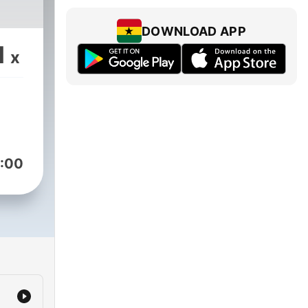
DOWNLOAD APP
1
x
:00