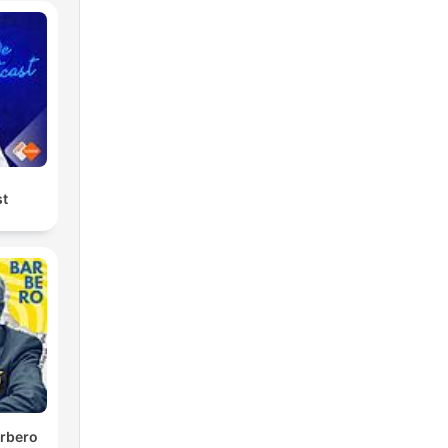
st
rbero