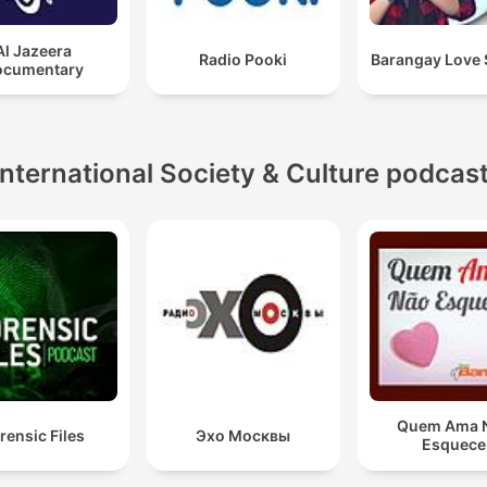
Al Jazeera
Radio Pooki
Barangay Love 
ocumentary
International Society & Culture podcas
Quem Ama 
rensic Files
Эхо Москвы
Esquece