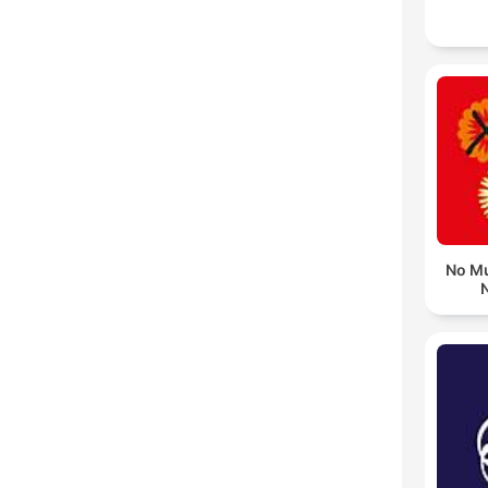
No Mu
N