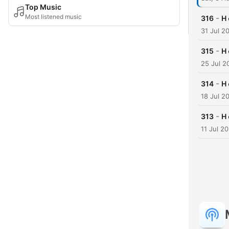
Top Music
Most listened music
-
316
H
31 Jul 2
-
315
Η 
25 Jul 2
-
314
Η 
18 Jul 2
-
313
Η 
11 Jul 2