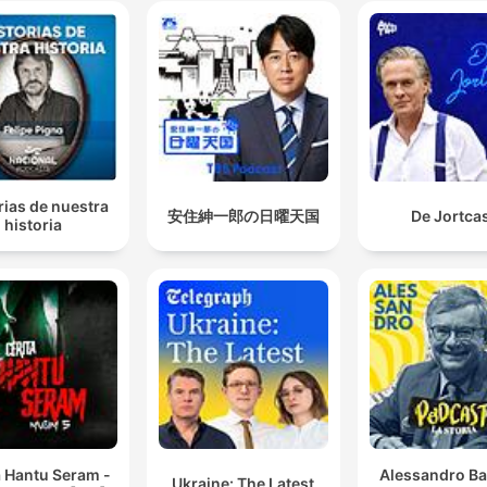
rias de nuestra
安住紳一郎の日曜天国
De Jortca
historia
a Hantu Seram -
Alessandro Ba
Ukraine: The Latest