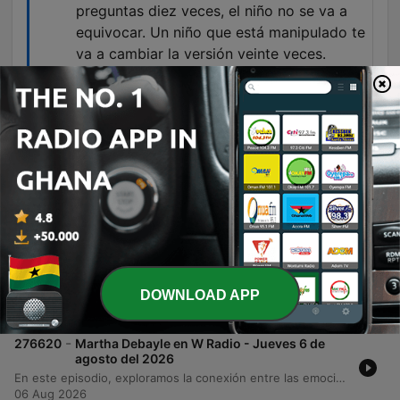
preguntas diez veces, el niño no se va a
equivocar. Un niño que está manipulado te
va a cambiar la versión veinte veces.
00:35:42 · La ponente establece una diferencia
clave entre el testimonio de un niño víctima de
violencia y uno que está siendo manipulado por
un progenitor.
Episodes
-
276621
Historias de divorcio reales, que terminaron
en desastre - Viernes 7 de agosto del 2026
La especialista en derecho familiar Ana Kudish y su equipo analizan la importancia de la especialización legal para enfrentar dinámicas de violencia económica, emocional y tecnológica en procesos de divorcio. El episodio aborda temas críticos como el ocultamiento de bienes, las tácticas de vigilancia y los peligros de firmar convenios sin asesoría profesional. Asimismo, se explora la problemática de la instrumentalización de los hijos y la interferencia parental, detallando el daño psicológico irreversible que sufren los menores cuando son manipulados por un progenitor. El episodio también relata casos impactantes sobre mecanismos de defensa ante el trauma y las consecuencias legales de las represalias en disputas familiares.
DOWNLOAD APP
07 Aug 2026
-
276620
Martha Debayle en W Radio - Jueves 6 de
agosto del 2026
En este episodio, exploramos la conexión entre las emociones y la salud física, analizando el trastorno por atracón como un mecanismo de gestión del estrés y su relación con la obesidad. También abordamos los riesgos respiratorios derivados de la contaminación ambiental y las emisiones volcánicas en la Ciudad de México, advirtiendo sobre la importancia de no normalizar síntomas persistentes. Finalmente, profundizamos en el diagnóstico y la manifestación del TDAH en adultos, desde la hiperactividad mental hasta la disfunción ejecutiva. El programa concluye con una reflexión sobre el concepto japonés 'Ikigai', analizando cómo las nuevas generaciones buscan un propósito de vida que integre la pasión, la vocación y la contribución al mundo.
06 Aug 2026