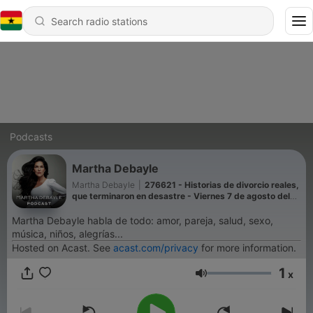
Podcasts
Martha Debayle
Martha Debayle
|
276621 - Historias de divorcio reales,
que terminaron en desastre - Viernes 7 de agosto del
2026
Martha Debayle habla de todo: amor, pareja, salud, sexo,
música, niños, alegrías...
Hosted on Acast. See
acast.com/privacy
for more information.
1
x
Volume