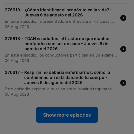
-
276619
¿Cómo identificar el propósito en la vida? -
Jueves 6 de agosto del 2026
En este episodio, la presentadora entrevista a Francesc Miralles sobre su libro 'Ikigai', explorando el concepto japonés del propósito de vida y sus cuatro pilares fundamentales: lo que amas, en lo que eres bueno, por lo que te pueden pagar y lo que el mundo necesita. Asimismo, se analiza cómo encontrar y redefinir este propósito a través de la exploración y la acción. La conversación aborda la importancia de la reinvención ante las crisis vitales y la idea de que el Ikigai es un elemento mutable que evoluciona con nuestras etapas de vida.
06 Aug 2026
-
276618
TDAH en adultos: el trastorno que muchos
confunden con ser un caos - Jueves 6 de
agosto del 2026
En este episodio, los conductores participan en un examen médico sorpresa sobre cirugía y alergias antes de profundizar en la evaluación de síntomas de TDAH en adultos. A través de una escala de autorreporte, se analizan las manifestaciones del trastorno, como la dificultad para esperar, la impulsividad y el hiperfoco. El programa explora la neurociencia detrás del TDAH, detallando la hiperactividad de la red por defecto y las estrategias compensatorias como el hiperperfeccionismo. Finalmente, se discuten los tratamientos farmacológicos y conductuales, subrayando la importancia de un diagnóstico profesional para prevenir consecuencias como la ansiedad y la depresión.
06 Aug 2026
-
276617
Respirar no debería enfermarnos: cómo la
contaminación está dañando tu cuerpo -
Jueves 6 de agosto del 2026
Este episodio explora la relación entre la salud respiratoria y los factores ambientales, comenzando con una dinámica de dicción para ilustrar la coordinación motora. Los especialistas analizan cómo la contaminación por micropartículas PM2.5, las emisiones volcánicas y el cambio climático incrementan los riesgos de enfermedades como asma, rinitis y cáncer de pulmón. Además, se discute la importancia de no normalizar síntomas crónicos y cómo factores como el reflujo gastroesofágico pueden afectar las vías respiratorias. El panel concluye respondiendo dudas de la audiencia sobre alergias infantiles, diagnósticos precisos y casos médicos complejos.
06 Aug 2026
Show more episodes