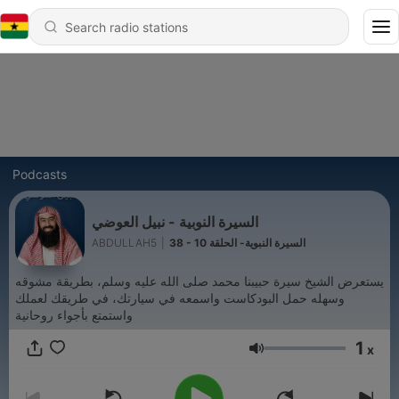
Podcasts
السيرة النوبية - نبيل العوضي
ABDULLAH5
|
38 - السيرة النبوية- الحلقة 10
يستعرض الشيخ سيرة حبيبنا محمد صلى الله عليه وسلم، بطريقة مشوقه
وسهله حمل البودكاست واسمعه في سيارتك، في طريقك لعملك
واستمتع بأجواء روحانية
1
x
Volume