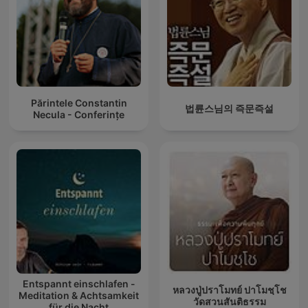
Părintele Constantin
법륜스님의 즉문즉설
Necula - Conferințe
Entspannt einschlafen -
หลวงปู่ปราโมทย์ ปาโมชฺโช
Meditation & Achtsamkeit
วัดสวนสันติธรรม
für die Nacht