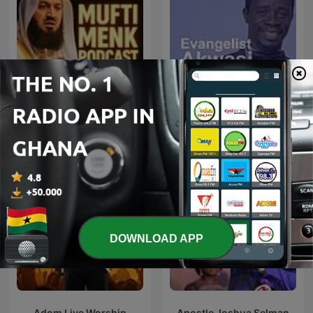
Mufti Menk Podcast
Evangelist Akwasi Awuah
DOWNLOAD APP
Adom Live Worship
Apostle Joshua Selman