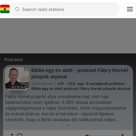
Podcasts
Biblia egy év alatt - podcast Fábry Kornél
püspök atyával
Zarándok.ma
|
241 - 220. nap: A beteljesült prófécia –
Biblia egy év alatt podcast Fábry Kornél püspök atyával
Fábry Kornél püspök atya vezetésével nap mint nap
találkozhatsz Isten Igéjével. A 365 részes sorozatban
végighallgathatod a teljes Szentírást, rövid magyarázatokkal
és imával kísérve. Kezdd el bármikor – lépésről lépésre
vezetünk, hogy a Biblia olvasása élő találkozássá váljon
számodra. Csatlakozz a kihíváshoz, és éld át, hogyan formálja
át életedet Isten szava!