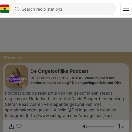
Podcasts
De Ongelooflijke Podcast
NPO Luister / EO
|
327 - #314 - Waarom voelt het
moderne leven zo leeg? De zingevingscrisis met Dirk de
Wachter, Tim Hofman, Esther van Fenema e.a. | The
Best Of Ongelooflijke
Podcast over de relevantie van het geloof in een steeds
ongeloviger Nederland. Journalist David Boogerd en theoloog
Stefan Paas voeren verdiepende gesprekken met
spraakmakende gasten. 📱 Volg @DeOngelooflijke ook op
Instagram (http://www.instagram.com/deongelooflijke/)
1
x
Volume