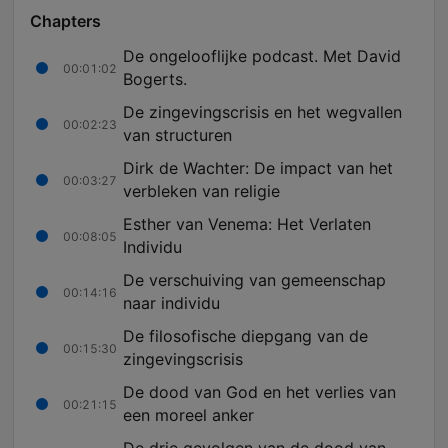
Chapters
De ongelooflijke podcast. Met David
00:01:02
Bogerts.
De zingevingscrisis en het wegvallen
00:02:23
van structuren
Dirk de Wachter: De impact van het
00:03:27
verbleken van religie
Esther van Venema: Het Verlaten
00:08:05
Individu
De verschuiving van gemeenschap
00:14:16
naar individu
De filosofische diepgang van de
00:15:30
zingevingscrisis
De dood van God en het verlies van
00:21:15
een moreel anker