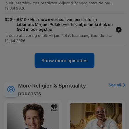
In dit interview met predikant Wijnand Zondag staat de balans tussen levensernst en goddelijke bevrijding centraal. Het gesprek verkent zijn persoonlijke reis van hoogleraar naar predikant, waarbij hij reflecteert op zijn roeping, de veranderende relatie van de gereformeerde kerk met de media en de strijd tegen vooroordelen over een beklemmende geloofswereld. De diepte van het gesprek wordt bereikt wanneer Zondag spreekt over persoonlijke crises, waaronder zijn strijd met depressie en het tragische verlies van zijn dochter door een verkeersongeluk. Hij deelt hoe hij in deze periodes van rouw en Godverlorenheid troost vond en de noodzaak van openheid over verdriet bespreekt.
19 Jul 2026
-
323
#310 - Het rauwe verhaal van een 'refo' in
Libanon: Mirjam Polak over Israël, islamkritiek en
God in oorlogstijd
In deze aflevering deelt Mirjam Polak haar aangrijpende ervaringen met de cultuurschok en de trauma's die zij ervoer na haar terugkeer uit Libanon naar Nederland. Ze bespreekt de extreme contrasten tussen de chaos en economische instabiliteit in Libanon — getekend door de havenexplosie van Beirut — en de georganiseerde, maar voor haar soms spiritueel lege, Nederlandse samenleving. Het gesprek verdiept zich in Mirjam's persoonlijke transitie, van haar religieuze opvoeding in Zeeland tot haar werk als counselor en het oprichten van de 'The Light of Dawn Foundation'. Daarnaast reflecteert ze op complexe thema's zoals politieke polarisatie, de rol van Hezbollah en haar visie op het Israëlisch-Palestijnse conflict, waarbij ze waarschuwt voor een theologische blinde vlek binnen Nederlandse christelijke kringen.
12 Jul 2026
Show more episodes
See all
More Religion & Spirituality
podcasts