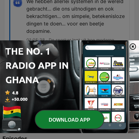
We hebben allerlei systemen in de wereld
gebracht... die ons uitnodigen en ook
bekrachtigen... om simpele, betekenisloze
dingen te doen... voor een beetje
dopamine.
01:05:38 · De spreker legt uit hoe moderne
technologie en industrie inspelen op onze drang
naar snelle, oppervlakkige beloningen.
Je hebt een hele normale reactie op
abnormale omstandigheden. En je bent
niet ziek. Je bent eigenlijk heel erg
gezond.
01:14:51 · Katie Vlaardingenbroek normaliseert
de emotionele reacties van mensen die kampen
met mentale problematiek.
DOWNLOAD APP
Episodes