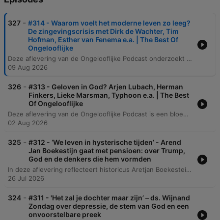
-
327
#314 - Waarom voelt het moderne leven zo leeg?
De zingevingscrisis met Dirk de Wachter, Tim
Hofman, Esther van Fenema e.a. | The Best Of
Ongelooflijke
Deze aflevering van de Ongelooflijke Podcast onderzoekt de huidige zingevingscrisis in de westerse samenleving. Experts zoals psychiater Dirk de Wachter en auteur Esther van Venema reflecteren op hoe het wegvallen van religieuze en collectieve structuren heeft geleid tot een gevoel van leegte, individualisering en existentiële kwetsbaarheid. De discussie behandelt de filosofische implicaties van de 'dood van God', waarbij de enorme individuele verantwoordelijkheid en de zoektocht naar verbinding bij millennials centraal staan. De sprekers analyseren hoe het ontbreken van een groot gemeenschappelijk verhaal kan leiden tot spirituele armoede, maar ook hoe een nieuwe focus op waarden als genade, verzoening en een 'life purpose' essentieel is voor mentale gezondheid.
09 Aug 2026
-
326
#313 - Geloven in God? Arjen Lubach, Herman
Finkers, Lieke Marsman, Typhoon e.a. | The Best
Of Ongelooflijke
Deze aflevering van de Ongelooflijke Podcast is een bloemlezing van de beste gesprekken uit zeven jaar, met onder andere fragmenten van Arjen Lubach en Herman Finkers. De segmenten verkennen verschillende perspectieven op geloof, variërend van het rationalisme van Lubach tot de acceptatie van het absurde door Finkers. De aflevering bespreekt daarnaast religie en spiritualiteit in een seculier Nederland, de spirituele zoektocht van rapper Typhoon en de spanning tussen rationaliteit en poëtische beleving. Ook de persoonlijke ervaringen van Lieke Marsman met spiritualiteit tijdens ziekte en de filosofie van Pascal komen aan bod.
02 Aug 2026
-
325
#312 - ‘We leven in hysterische tijden’ - Arend
Jan Boekestijn gaat met pensioen: over Trump,
God en de denkers die hem vormden
In deze aflevering reflecteert historicus Aretjan Boekestein op zijn pensioen, zijn carrière als docent en de impact van de podcast op zijn leven. Hij deelt persoonlijke herinneringen aan zijn beginjaren bij het NRC Handelsblad, de invloed van zijn vader en zijn intellectuele vorming in een liberaal-christelijk milieu. Het gesprek verschuift naar diepere politieke en filosofische thema's, waaronder de spanning tussen nationale identiteit en Europese integratie, de theorieën van Reinhold Niebuhr over macht en moreel realisme, en de geopolitieke complexiteit van de moderne wereld. De aflevering sluit af met een reflectie op de kracht van klassieke muziek en de waarde van bescheidenheid.
26 Jul 2026
-
324
#311 - 'Het zal je dochter maar zijn’ – ds. Wijnand
Zondag over depressie, de stem van God en een
onvoorstelbare preek