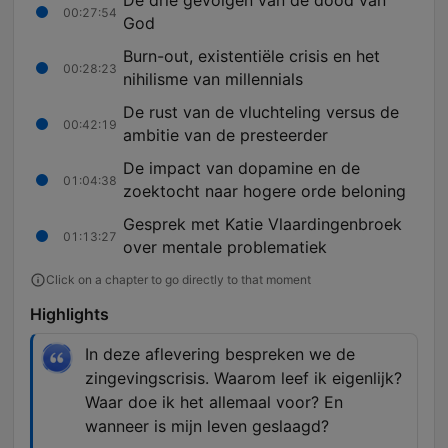
De drie gevolgen van de dood van
00:27:54
God
Burn-out, existentiële crisis en het
00:28:23
nihilisme van millennials
De rust van de vluchteling versus de
00:42:19
ambitie van de presteerder
De impact van dopamine en de
01:04:38
zoektocht naar hogere orde beloning
Gesprek met Katie Vlaardingenbroek
01:13:27
over mentale problematiek
Click on a chapter to go directly to that moment
Highlights
In deze aflevering bespreken we de
zingevingscrisis. Waarom leef ik eigenlijk?
Waar doe ik het allemaal voor? En
wanneer is mijn leven geslaagd?