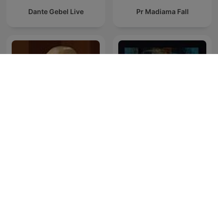
Dante Gebel Live
Pr Madiama Fall
深度睡眠|解压|冥想|疗愈养
법륜스님의 즉문즉설
生|艺术疗愈|白噪音|助眠音
乐|轻音乐|苏阳阳频道