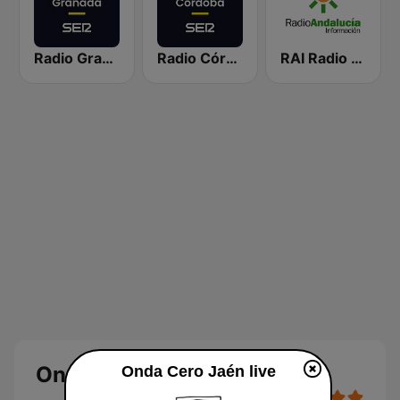
Radio Granada SER
Radio Córdoba SER
RAI Radio Andalucía Información
Onda Cero Jaén
Onda Cero Jaén live