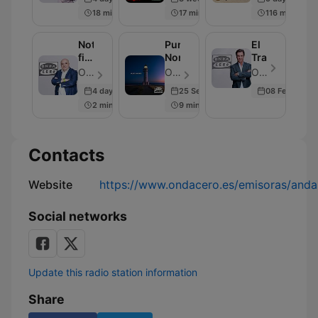
18 min
17 min
116 min
Noticias
Punta
El
fin
Norte
Transistor
de
OndaCero - Episode 297
OndaCero - Episode 300
OndaCero - Episode 300
semana
4 days ago
25 Sep 2025
08 Feb 2024
2 min
9 min
Contacts
Website
https://www.ondacero.es/emisoras/andal
Social networks
Update this radio station information
Share