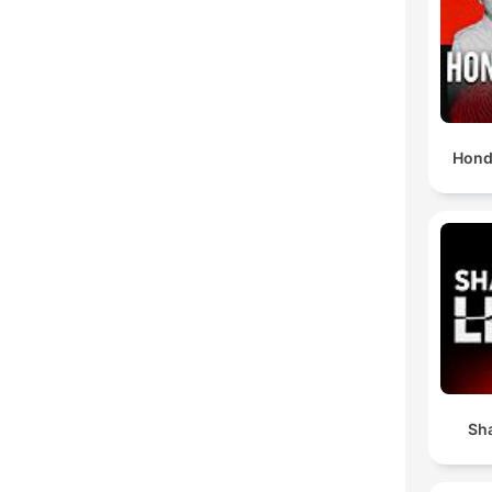
C
High
Hond
Sha