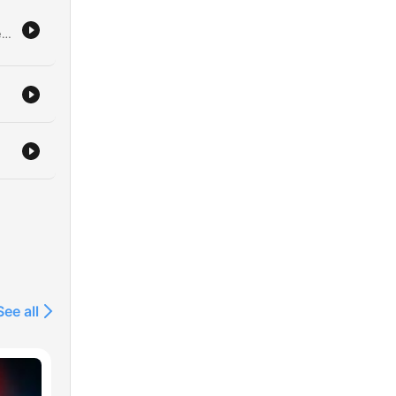
e
In dieser Folge von 'Verbrechen von nebenan' spricht der Host mit dem Bestatter Louis Bauer über die Arbeit hinter den Kulissen einer Beerdigung und die Entmystifizierung des Todes. Die Erzählung führt durch erschütternde Kriminalfälle, beginnend mit dem Verschwinden des elfjährigen Renate Böhm im Jahr 1965 in Görlitz, dessen Ermittlungen auf einen nekrophilen Täter lenkten. Zudem beleuchtet die Episode den grausamen Leichenraub in Buttenheim aus dem Jahr 1999, bei dem eine 14-Jährige entweiht wurde. Die Diskussion vertieft sich in die rechtliche Problematik, Verstorbene als 'Sache' zu behandeln, sowie in die psychologischen Auswirkungen dieser Verbrechen auf Hinterbliebene und Bestatter.
old
cms/service/footer-
ed
den
See all
che