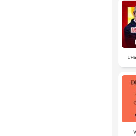
L'H
V