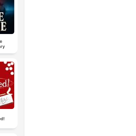
kt
um
e
ry
s
so
das
e
d!
al