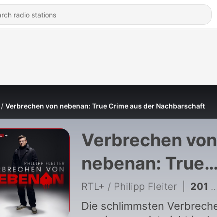
Verbrechen von nebenan: True Crime aus der Nachbarschaft
Verbrechen von
nebenan: True
Crime aus der
RTL+ / Philipp Fleiter
|
201 - #180 Wie ein Hund
Nachbarschaft
Die schlimmsten Verbrech