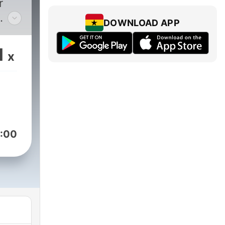
r
DOWNLOAD APP
laub
1
x
wenn
ich
ind
:00
sst.
en