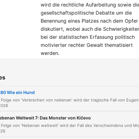
Video-Podcast "Nebenan
wird die rechtliche Aufarbeitung sowie di
Weltweit" beleuchten Phili
gesellschaftspolitische Debatte um die
Fleiter und Franziska Singe
Benennung eines Platzes nach dem Opfer
diskutiert, wobei auch die Schwierigkeite
jeden letzten Freitag im M
bei der statistischen Erfassung politisch
internationale Kriminalfälle:
motivierter rechter Gewalt thematisiert
https://on.rtlplus.com/24
werden.
+++ Verbrechen von nebe
ist ein Podcast im Auftrag 
ters
RTL+ , produziert von Phili
es
Fleiter. Host &
Begrüßung und Intro
00:00:07
Redaktion: Philipp Fleiter
80 Wie ein Hund
Inhaltswarnung und der Fall Eugenio Botnari
00:02:03
Executive Producer: Philip
2026
Fleiter Projektmanagement
Eugenios Herkunft und Leben in Deutschland
00:05:16
ebenan Weltweit 7: Das Monster von Kičevo
RTL: Sophie Scholl
Der Vorfall im Supermarkt
00:08:53
Redaktionsleitung RTL: Sil
026
Katzer Partnermanagemen
Die Folgen des Angriffs und Eugenios Tod
00:12:55