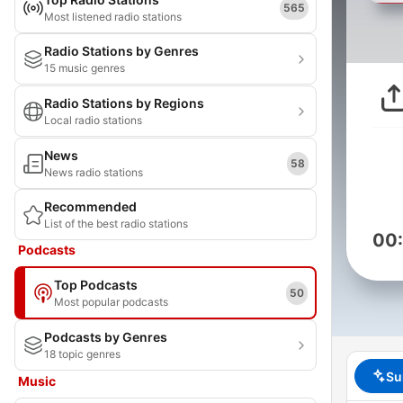
565
Most listened radio stations
Radio Stations by Genres
15 music genres
Radio Stations by Regions
Local radio stations
News
58
News radio stations
Recommended
List of the best radio stations
00
Podcasts
Top Podcasts
50
Most popular podcasts
Podcasts by Genres
18 topic genres
Su
Music