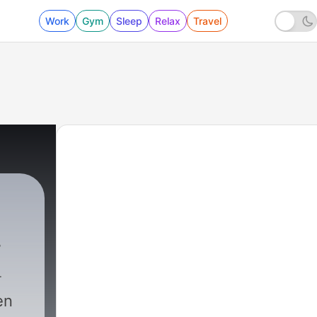
Work
Gym
Sleep
Relax
Travel
en