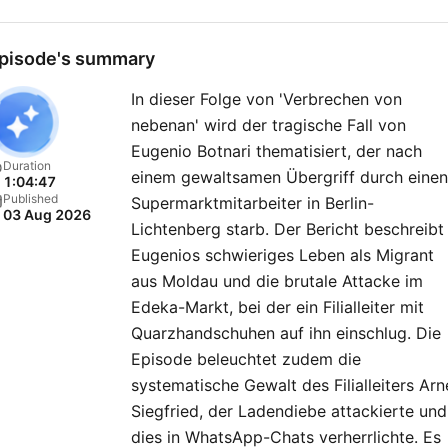
und Kriminalfälle der letzte
Jahre. Jeden zweiten Mon
pisode's summary
überall wo es Podcasts gib
In dieser Folge von 'Verbrechen von
und immer eine Woche frü
nebenan' wird der tragische Fall von
auf RTL+. Folge uns auf
Eugenio Botnari thematisiert, der nach
Instagram
Duration
einem gewaltsamen Übergriff durch einen
1:04:47
@verbrechenvonnebenan 
Published
Supermarktmitarbeiter in Berlin-
03 Aug 2026
schreibt uns eure Anregu
Lichtenberg starb. Der Bericht beschreibt
per Mail an
Eugenios schwieriges Leben als Migrant
verbrechenvonnebenan@rtl
aus Moldau und die brutale Attacke im
Edeka-Markt, bei der ein Filialleiter mit
dem 1.7. hört ihr Philipps 
Quarzhandschuhen auf ihn einschlug. Die
Podcast „Dieser eine Mom
Episode beleuchtet zudem die
alle zwei Wochen kostenlo
systematische Gewalt des Filialleiters Arn
auf Podimo, RTL+ und über
Siegfried, der Ladendiebe attackierte und
sonst, wo es Podcasts gibt
dies in WhatsApp-Chats verherrlichte. Es