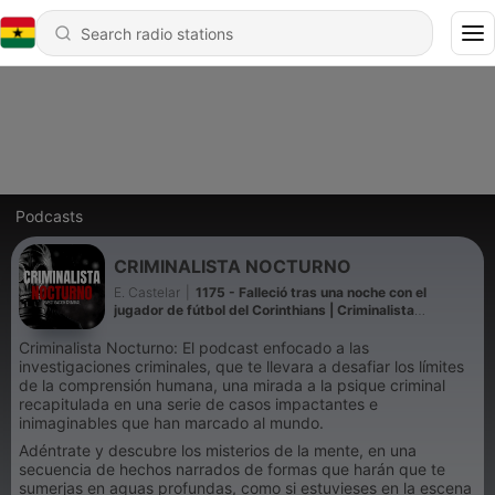
Podcasts
CRIMINALISTA NOCTURNO
E. Castelar
|
1175 - Falleció tras una noche con el
jugador de fútbol del Corinthians | Criminalista
Nocturno
Criminalista Nocturno: El podcast enfocado a las
investigaciones criminales, que te llevara a desafiar los límites
de la comprensión humana, una mirada a la psique criminal
recapitulada en una serie de casos impactantes e
inimaginables que han marcado al mundo.
Adéntrate y descubre los misterios de la mente, en una
secuencia de hechos narrados de formas que harán que te
sumerjas en aguas profundas, como si estuvieses en la escena