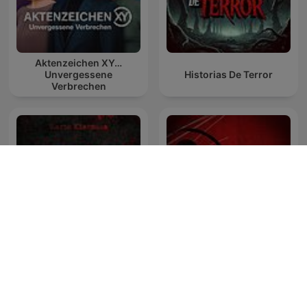
Aktenzeichen XY…
Unvergessene
Historias De Terror
Verbrechen
ZŁO - Zbrodnia Łowca
Snapped: Women Who
Ofiara
Murder