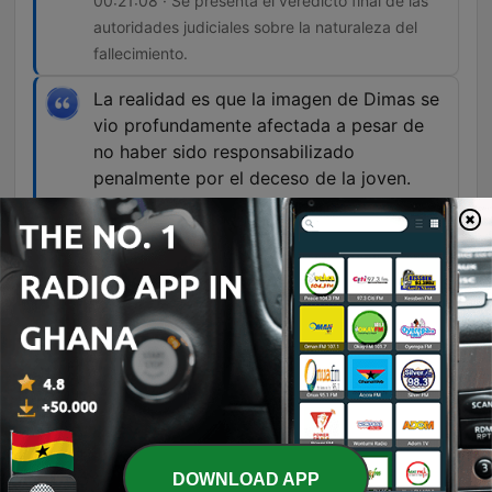
00:21:08 · Se presenta el veredicto final de las
autoridades judiciales sobre la naturaleza del
fallecimiento.
La realidad es que la imagen de Dimas se
vio profundamente afectada a pesar de
no haber sido responsabilizado
penalmente por el deceso de la joven.
00:22:36 · El narrador reflexiona sobre el daño
irreparable a la reputación del futbolista debido
al juicio social.
Episodes
-
1175
Falleció tras una noche con el jugador de fútbol
del Corinthians | Criminalista Nocturno
Este episodio analiza el trágico fallecimiento de Livia Gabriele da Silva Matos el 30 de enero de 2024, tras sufrir múltiples paros cardiorrespiratorios después de un encuentro con el futbolista Dimas Cándido de Oliveira Filo. Se exploran las complicaciones médicas, los hallazgos de la necropsia y las sospechas iniciales de violencia. La investigación judicial concluyó que el deceso fue una fatalidad médica causada por una hemorragia aguda sin intención de daño por parte del jugador. A pesar del cierre legal del caso por ausencia de responsabilidad penal, se examina el profundo impacto mediático y social en la carrera de Dimas.
05 Aug 2026
DOWNLOAD APP