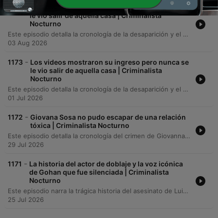
-
1174
Los videos mostraron su ingreso pero nunca se
le vio salir de aquella casa | Criminalista
Nocturno
Este episodio detalla la cronología de la desaparición y el hallazgo del cuerpo de Ivonne Marisela López Rosendo, desde su último mensaje a su madre hasta el descubrimiento en Morelos. Se describen las investigaciones sobre su ingreso a una vivienda en Coyoacán, el hallazgo de su triciclo eléctrico y las detenciones de implicados relacionados con el traslado del cuerpo. Asimismo, se analizan las inconsistencias en la investigación y la teoría de la familia sobre una acción coordinada. El relato repasa la línea de tiempo de los hechos y concluye con un mensaje de cierre del podcast.
03 Aug 2026
-
1173
Los videos mostraron su ingreso pero nunca se
le vio salir de aquella casa | Criminalista
Nocturno
Este episodio detalla la cronología de la desaparición y el hallazgo del cuerpo de Ivonne Marisela López Rosendo, desde su último mensaje a su madre hasta el descubrimiento en Morelos. Se describen las investigaciones sobre su ingreso a una vivienda en Coyoacán, el hallazgo de su triciclo eléctrico y las detenciones de implicados relacionados con el traslado del cuerpo. Asimismo, se analizan las inconsistencias en la investigación y la teoría de la familia sobre una acción coordinada. Se repasa la línea de tiempo de los hechos y se concluye con un mensaje de cierre del podcast.
01 Jul 2026
-
1172
Giovana Sosa no pudo escapar de una relación
tóxica | Criminalista Nocturno
Este episodio detalla la cronología del crimen de Giovanna Guadalupe Sosa, desde los antecedentes de violencia y la restricción perimetral contra su expareja, Tiziano Fiss, hasta el encuentro fatal en un hotel de Tigre. Se examinan las pruebas técnicas del disparo y la importancia de entender el contexto de violencia previa. La investigación judicial analiza si el hecho fue un accidente o un feminicidio premeditado. Mientras la defensa sostiene la hipótesis de un accidente durante un supuesto juego, la fiscalía sostiene que se trató de una ejecución a sangre fría, destacando la ausencia de auxilio inmediato tras el disparo.
29 Jul 2026
-
1171
La historia del actor de doblaje y la voz icónica
de Gohan que fue silenciada | Criminalista
Nocturno
Este episodio narra la trágica historia del asesinato de Luis Alfonso Mendoza, su esposa Lourdes y su cuñado Mario a manos de Mario Martínez, alias Chen, en la academia Art Spot. El relato detalla los antecedentes del conflicto legal por la propiedad del inmueble y el impacto global que tuvo la muerte del icónico actor de doblaje en la comunidad de Latinoamérica. Asimismo, se analiza el legado docente de Luis y la vulnerabilidad de los artistas independientes ante la inseguridad. Se abordan las consecuencias legales del caso, el destino incierto de la propiedad de Art Spot y la continuación del proyecto por parte de su hija, Nayeli.
25 Jul 2026