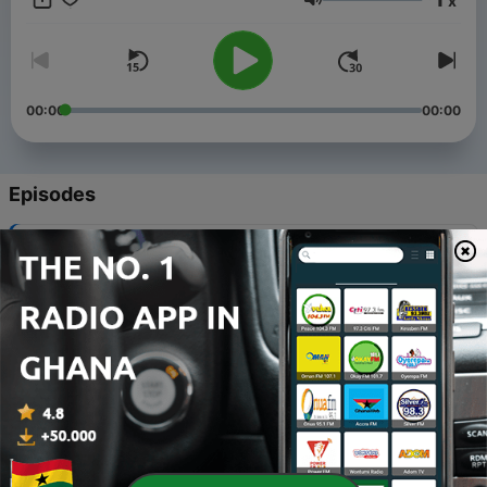
x
Українського Культурного Фонду
Volume
00:00
00:00
Episodes
-
11
Правда через 84 роки
21 Oct 2021
-
10
Відкриті сторінки
14 Oct 2021
-
9
Родинний слід
07 Oct 2021
-
8
Покоління репресованих
30 Sep 2021