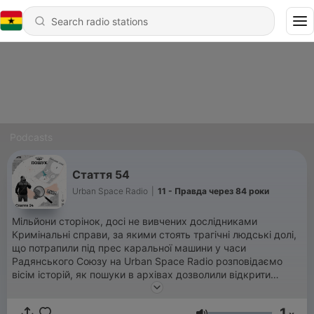
Podcasts
Стаття 54
Urban Space Radio
|
11 - Правда через 84 роки
Мільйони сторінок, досі не вивчених дослідниками
Кримінальні справи, за якими стоять трагічні людські долі,
що потрапили під прес каральної машини у часи
Радянського Союзу на Urban Space Radio розповідаємо
вісім історій, як пошуки в архівах дозволили відкрити
українцям правду про долі своїх близьких — іноді зовсім
неочікувану. Проект реалізується за підтримки
1