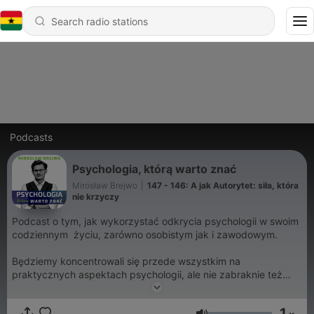
Podcasts
Psychologia, którą warto znać
Mirosław Brejwo
|
147 - 146: A jak Autorytet: siła, która
nie krzyczy
Podcast o tym, jak wykorzystać odkrycia psychologii w swoim
codziennym życiu, zarówno osobistym jak i zawodowym.
Będziemy koncentrowali się przede wszystkim na
praktycznych aspektach psychologii, ale nie zabraknie też
ciekawostek oraz odpowiedzi na wasze pytania.
1