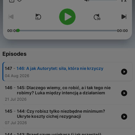
x
Volume
00:00
00:00
Episodes
-
147
146: A jak Autorytet: siła, która nie krzyczy
04 Aug 2026
-
146
145: Dlaczego wiemy, co robić, a i tak tego nie
robimy? Luka między intencją a działaniem
21 Jul 2026
-
145
144: Czy robisz tylko niezbędne minimum?
Ukryte koszty cichej rezygnacji
07 Jul 2026
-
144
143: Przed czym uciekasz (i jak przestać)