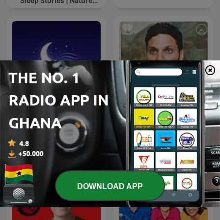
Sleep Stories | Nature
Sound For Sleep | ASMR
Sleep Sounds, ASMR
On Purpose with Jay
Sleep Sounds, White
Shetty
Noise Sleep, Deep Sleep
Sounds, Relaxing Sleep
Sounds
DOWNLOAD APP