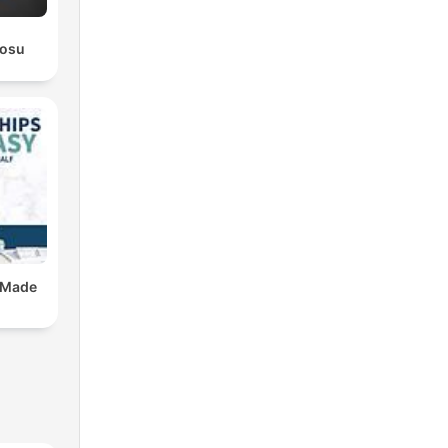
rosu
 Made