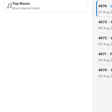
Top Music
-
4674
Most listened music
07 Aug 
-
4673
06 Aug 
-
4672
05 Aug 
-
4671
P
04 Aug 
-
4670
03 Aug 