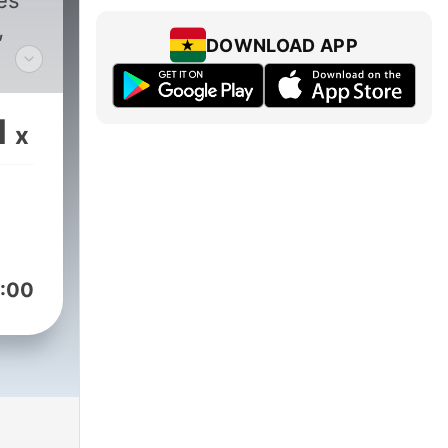
es
,
DOWNLOAD APP
vie
r
1
x
us
nce
:00