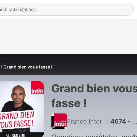
Grand bien vous fasse !
Grand bien vou
fasse !
France Inter
|
4674 - La vie à la montagne