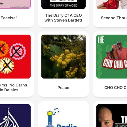
The Diary Of A CEO
Eeeelse!
Second Thou
with Steven Bartlett
ms. No Carns.
Peace
CHO CHO 
o Daisies.