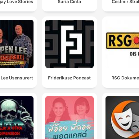
ay Love Stories
Suria Cinta
Čestmír Stra
 Lee Usensurert
Friderikusz Podcast
RSG Dokume