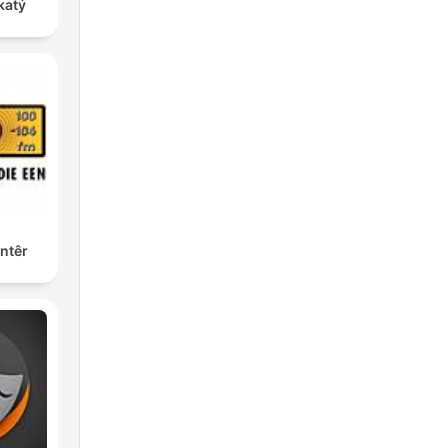
katý
ntêr