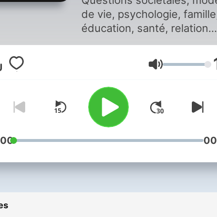
Questions sociétales, mod
de vie, psychologie, famille
éducation, santé, relation
amoureuse, sexualité... La 
quotidienne à la sauce Inte
Volume
avec Ali Rebeihi Vous aimez ce
podcast ? Pour écouter to
les épisodes sans limite,
rendez-vous sur
Radio Fra
:00
00
es