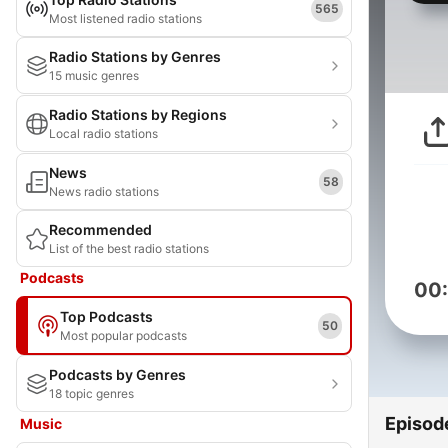
565
Most listened radio stations
Radio Stations by Genres
15 music genres
Radio Stations by Regions
Local radio stations
News
58
News radio stations
Recommended
List of the best radio stations
Podcasts
00
Top Podcasts
50
Most popular podcasts
Podcasts by Genres
18 topic genres
Episod
Music