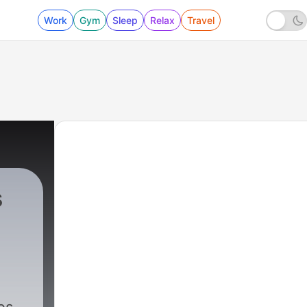
Work
Gym
Sleep
Relax
Travel
s