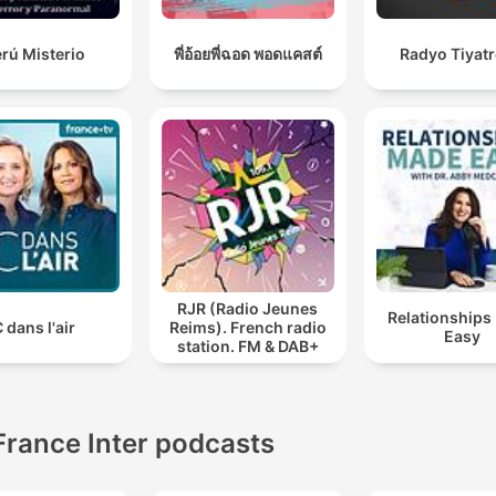
rú Misterio
พี่อ้อยพี่ฉอด พอดแคสต์
Radyo Tiyat
RJR (Radio Jeunes
Relationships
 dans l'air
Reims). French radio
Easy
station. FM & DAB+
France Inter podcasts