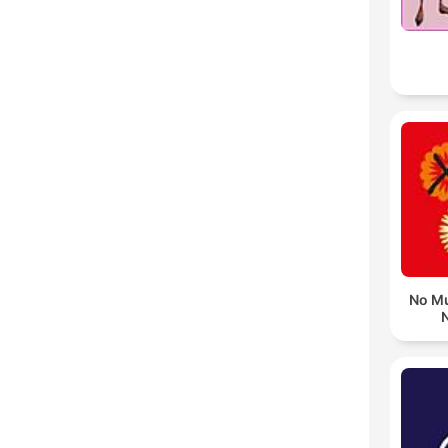
No Mu
N