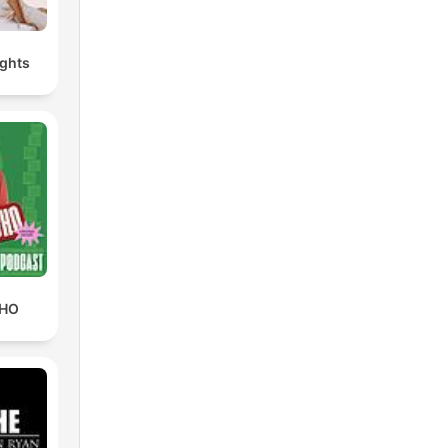
ghts
CHO