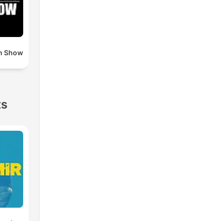
n Show
ts