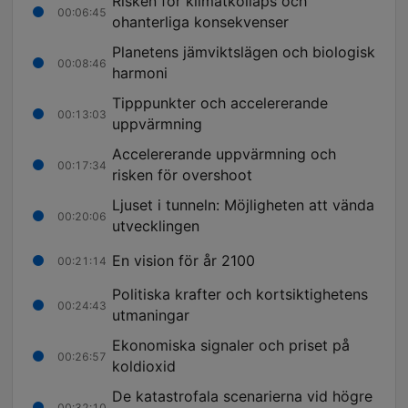
Risken för klimatkollaps och
00:06:45
ohanterliga konsekvenser
Planetens jämviktslägen och biologisk
00:08:46
harmoni
Tipppunkter och accelererande
00:13:03
uppvärmning
Accelererande uppvärmning och
00:17:34
risken för overshoot
Ljuset i tunneln: Möjligheten att vända
00:20:06
utvecklingen
En vision för år 2100
00:21:14
Politiska krafter och kortsiktighetens
00:24:43
utmaningar
Ekonomiska signaler och priset på
00:26:57
koldioxid
De katastrofala scenarierna vid högre
00:32:10