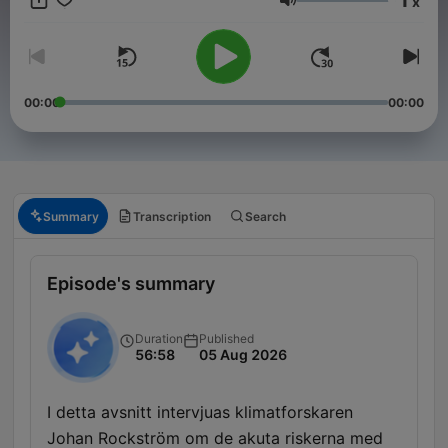
x
Volume
00:00
00:00
Summary
Transcription
Search
Episode's summary
Duration
Published
56:58
05 Aug 2026
I detta avsnitt intervjuas klimatforskaren
Johan Rockström om de akuta riskerna med