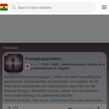
Podcasts
Framgångspodden
Acast
|
2120 - 1040. Johan Rockström: Så nära är vi
en klimatkatastrof, Original
Nordens största intervjupodd. Träffar de mest framgångsrika
personerna, entreprenörer, idrottsprofiler och artister. Ni får
höra deras spännande och inspirerande resor från hur allt
började till idag. Värdefulla nycklar, rutiner och tips blandat
med underhållning och spännande historier.
Hosted on Acast. See
acast.com/privacy
for more information.
1