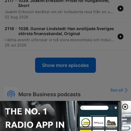
-
2117
1039. Joakim Eriksson: Priset för huliganlivet,
Short
Joakim Eriksson berättar om sin turbulenta resa från en uppväxt i Rissne präglad av sökandet efter förebilder till sin tid som ledare för huliganlaget DFG. Han delar med sig av de mörka åren med våld, gängkriminalitet, drogberoende och psykoser, vilket ledde till hemlöshet och självmordsförsök. Efter en period av djup kris reflekterar Joakim över behovet av manliga förebilder och de emotionella konsekvenserna av sitt förflutna. Han avslutar med att berätta om sin väg mot återhämtning och hur han idag lever ett nyktert liv.
02 Aug 2026
-
2116
1038. Gunnar Lindstedt: Han avslöjade Sveriges
största finansskandal, Original
I detta avsnitt utforskar vi två stora ekonomiska och industriella skandaler. Först går vi bakom kulisserna i Trustor-härvan med journalisten Gunnar Lindstedt, som avslöjar hur Lord Moyns affärer och användandet av bolagets medel för privata vinster doldes genom offshore-konton och bristande revisorskontroll. Därefter granskar vi Northvolts utmaningar, från de stora ambitionerna och beroendet av kinesisk teknik till de ekonomiska svårigheterna, arbetsmiljöfrågor och den politiska komplexiteten kring offentliga investeringar. Avsnittet avslutas med en diskussion om framtidens energibehov kopplat till AI och datahallar.
29 Jul 2026
Show more episodes
See all
More Business podcasts