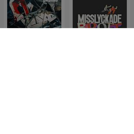
Svenska Mordhistorier
Misslyckade Brott