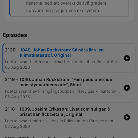
riskerna med att överskrida två graders
uppvärmning för jordens ekosystem.
Episodes
-
2120
1040. Johan Rockström: Så nära är vi en
klimatkatastrof, Original
I detta avsnitt intervjuas klimatforskaren Johan Rockström om de akuta riskerna med den globala uppvärmningen och planetära gränser. Han diskuterar vikten av energiomställning, risken för tipppunkter i ekosystem som Amazonas, samt hur uppvärmningstakten nu har accelererat. Samtalet belyser de vetenskapliga bevisen för att uppvärmningen accelererar och risken för att vi kraschar genom 1,5-gradersmålet. Rockström föreslår även införandet av ett globalt pris på koldioxid samt vikten av att ha satt vetenskapligt baserade planetära gränser för världsekonomin.
05 Aug 2026
-
2119
1040. Johan Rockström: "Fem pensionerade
män styr världens öde", Short
I detta avsnitt av Framgångspodden intervjuas klimatforskaren Johan Rockström om de akuta riskerna för en klimatkollaps, planetära gränser och risken för tipppunkter i ekosystem som Amazonas. Han diskuterar även hur den vetenskapliga bekräftelsen visar att uppvärmningstakten accelererar. Vidare reflekterar Rockström över global politisk osäkerhet och hur världens fokus på ett fåtal ledare försvårar hållbarhetsomställningen. Han föreslår historiska korrigeringar, såsom planetära gränser och globala koldioxidpriser, samt ser möjligheter till snabb förändring genom kriser.
05 Aug 2026
-
2118
1039. Joakim Eriksson: Livet som huligan &
priset han fick betala ,Original
I detta avsnitt möter vi Joakim Eriksson, en före detta huliganledare för Djurgårdens IF, som delar med sig av sin turbulenta livshistoria. Från en uppväxt präglad av brist på manliga förebilder och tidig kriminalitet, till att bli en central figur i den våldsamma supporterkulturen under 90-talet, beskriver han hur behovet av bekräftelse drev honom in i ett liv av vapen, knivslagsmål och gängkriminalitet. Berättelsen fortsätter genom en djup personlig kris där ett dubbelliv som ledare i DFG gradvis ersattes av missbruk, psykos och hemlöshet. Joakim reflekterar över sin resa från destruktiva flyktbeteenden till att finna stabilitet i nykterhet, och belyser hur traumatiska upplevelser av skam formade hans identitet.
02 Aug 2026