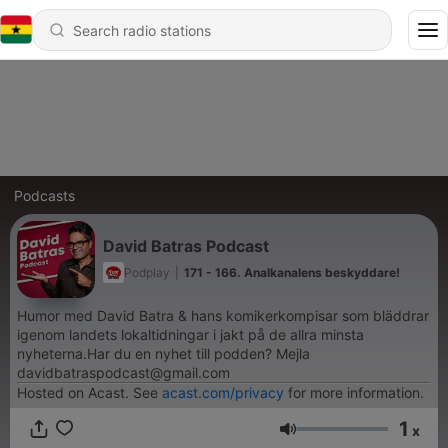
Podcasts
David Batras Podcast
Podplay
|
171 - 166. Analkanalens beskyddare!
Humor med David Batra & hans komikerkompisar som bläddrar
igenom landets lokaltidningar i jakt på de allra minsta
nyheterna.Har du en nyhet till podden? Mejla
davidbatraspodcast@gmail.com
Hosted on Acast. See
acast.com/privacy
for more information.
1
x
Volume