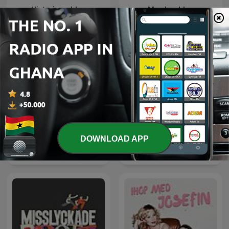
Historiepodden
Mordpodden
DOWNLOAD APP
Svenska Mordhistorier
Framgångspodden