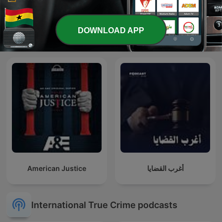
MrBallen Podcast:
DOWNLOAD APP
Strange, Dark &
Verbrechen
Mysterious Stories
American Justice
أغرب القضايا
International True Crime podcasts