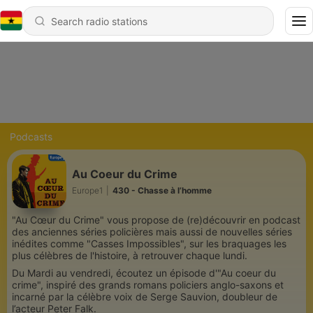
Podcasts
Au Coeur du Crime
Europe1
|
430 - Chasse à l’homme
"Au Cœur du Crime" vous propose de (re)découvrir en podcast
des anciennes séries policières mais aussi de nouvelles séries
inédites comme "Casses Impossibles", sur les braquages les
plus célèbres de l'histoire, à retrouver chaque lundi.
Du Mardi au vendredi, écoutez un épisode d'"Au coeur du
crime", inspiré des grands romans policiers anglo-saxons et
incarné par la célèbre voix de Serge Sauvion, doubleur de
l’acteur Peter Falk.