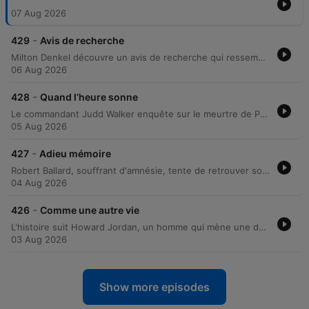
07 Aug 2026
-
429
Avis de recherche
Milton Denkel découvre un avis de recherche qui ressemble étrangement au sien, réalisant qu'il s'agit de son cousin Gérard, un criminel recherché. Après avoir perdu son emploi au motel, Milton décide de partir pour Stamford avec un revolver afin de retrouver son ancien amour, Milti Davis. Dans un bar sordide, Milton est confronté à une femme qui le prend pour Gérard et lui révèle que son identité semble avoir été effacée par une mise en scène macabre. Face à la disparition de son propre nom, Milton décide de quitter les lieux pour entamer une nouvelle vie.
06 Aug 2026
-
428
Quand l’heure sonne
Le commandant Judd Walker enquête sur le meurtre de Peter Russell, un vieil homme retrouvé assassiné dans son bungalow. Après avoir découvert une empreinte de chaussure et confronté les héritiers, Judd utilise une manipulation de l'heure d'une pendule pour briser l'alibi de Duane Fischer. Lors d'un interrogatoire tendu, le sergent Judd démontre que le mécanisme de sonnerie a trahi la tentative de falsification du suspect. Acculé par les preuves matérielles et la faille technique, Fischer finit par avouer avoir étranglé son oncle lors d'une dispute.
05 Aug 2026
-
427
Adieu mémoire
Robert Ballard, souffrant d'amnésie, tente de retrouver son identité et sa fortune sous la surveillance de son homme d'affaires, Martin. Après découvrir que son valet Francis détient un secret compromettant sur un meurtre passé, Robert met en place un plan machiavélique pour éliminer le témoin. Le récit suit l'empoisonnement de Francis et la tentative de fuite du narrateur, interrompue par un contrôle de police. La découverte d'une lettre de rupture de sa femme Sophie provoque alors le retour soudain de sa mémoire, révélant une machination complexe impliquant chantage et manipulation.
04 Aug 2026
-
426
Comme une autre vie
L'histoire suit Howard Jordan, un homme qui mène une double vie sous l'identité de Dan Baker pour échapper à la routine de son mariage. Après avoir découvert que sa femme Caroline a un amant, il sombre dans une rage meurtrière et décide de planifier sa vengeance. Howard utilise sa fausse identité pour attirer Caroline dans un appartement afin de l'étrangler. Il tente ensuite de détourner les soupçons en appelant la police pour signaler sa disparition, mais l'enquête finit par révéler le corps et confronter Howard à sa propre mise en scène.
03 Aug 2026
Show more episodes