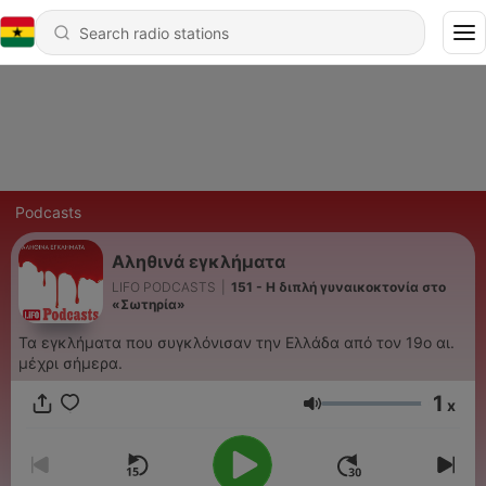
Podcasts
Αληθινά εγκλήματα
LIFO PODCASTS
|
151 - Η διπλή γυναικοκτονία στο
«Σωτηρία»
Τα εγκλήματα που συγκλόνισαν την Ελλάδα από τον 19ο αι.
μέχρι σήμερα.
1
x
Volume