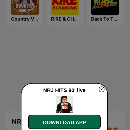
Country Vibes
RIRE & CHANSONS
Back To The 80's Radio
NRJ HITS 80' live
NRJ HITS 80'
DOWNLOAD APP