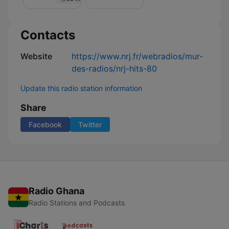
Nuit
de
Rêve
sur
Contacts
NRJ
Website
https://www.nrj.fr/webradios/mur-
des-radios/nrj-hits-80
Update this radio station information
Share
Facebook
Twitter
Radio Ghana
Radio Stations and Podcasts