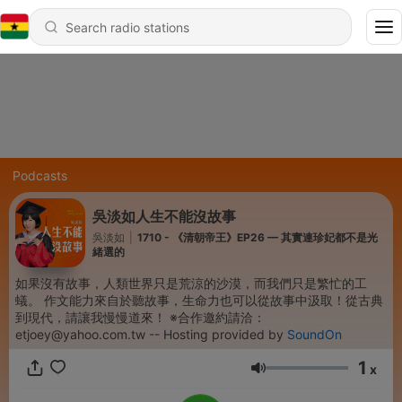
Podcasts
吳淡如人生不能沒故事
吳淡如
|
1710 - 《清朝帝王》EP26 — 其實連珍妃都不是光
緒選的
如果沒有故事，人類世界只是荒涼的沙漠，而我們只是繁忙的工
蟻。 作文能力來自於聽故事，生命力也可以從故事中汲取！從古典
到現代，請讓我慢慢道來！ ※合作邀約請洽：
etjoey@yahoo.com.tw -- Hosting provided by
SoundOn
1
x
Volume