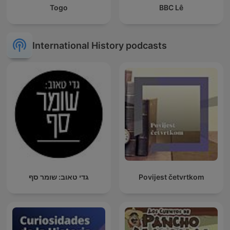
Togo
BBC Lê
International History podcasts
גדי טאוב: שומר סף
Povijest četvrtkom