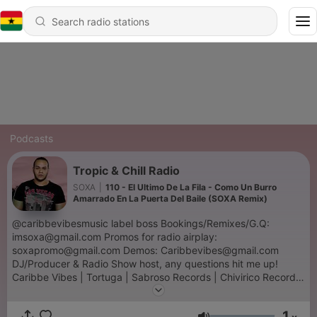
Podcasts
Tropic & Chill Radio
SOXA
|
110 - El Ultimo De La Fila - Como Un Burro
Amarrado En La Puerta Del Baile (SOXA Remix)
@caribbevibesmusic label boss Bookings/Remixes/G.Q:
imsoxa@gmail.com Promos for radio airplay:
soxapromo@gmail.com Demos: Caribbevibes@gmail.com
DJ/Producer & Radio Show host, any questions hit me up!
Caribbe Vibes | Tortuga | Sabroso Records | Chivirico Records
| Kinich Music | LEKKE | Soleid Music | Superordinate Music |
Watertones | Deep Strips
1