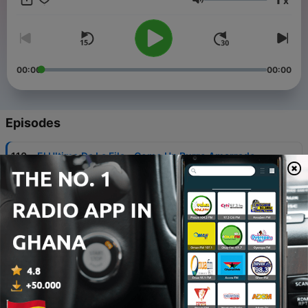
x
Volume
00:00
00:00
Episodes
-
110
El Ultimo De La Fila - Como Un Burro Amarrado
En La Puerta Del Baile (SOXA Remix)
16 May 2026
-
109
Omar Courtz - KOKO (SOXA Remix)
01 May 2026
-
108
Emmanuel - La Chica De Humo (SOXA Remix)
28 Feb 2026
-
107
Nek - Laura No Esta (SOXA & Naim Abreu Remix)