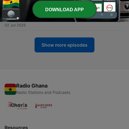
18 Jul 2025
DOWNLOAD APP
-
105
Aleks Syntek & Ana Torroja - Duele El Amor
(SOXA Remix)
02 Jul 2025
Show more episodes
Radio Ghana
Radio Stations and Podcasts
Resources