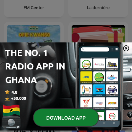
FM Center
La dernière
Adom Ofie Kwanso
87.9/RadioMugica
DOWNLOAD APP