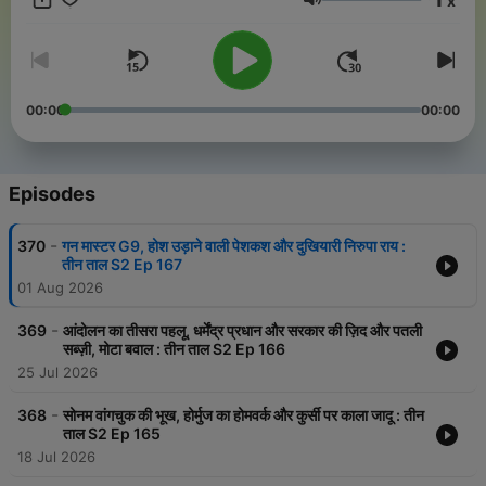
x
Volume
इस पॉडकास्ट के नायक और खलनायक हैं,तीन तिलंगे- कमलेश किशोर सिंह, आसिफ
खान और कुलदीप मिश्र. ये तीनों लोग हफ़्ते की घटनाओं पर अतरंगी अंदाज़ में बातें करते
हैं, ठहाकों के साथ और अपने अपने biases के साथ. ये पॉडकास्ट सबके लिए नहीं है.
जो घर फूंके आपना, सो चले हमारे साथ. यानी वही लोग सुनें जिनका आहत होने का
पैरामीटर ज़रा ऊंचा हो. हर शनिवार, आज तक रेडियो पर. जय हो.
00:00
00:00
Episodes
-
370
गन मास्टर G9, होश उड़ाने वाली पेशकश और दुखियारी निरुपा राय :
तीन ताल S2 Ep 167
01 Aug 2026
-
369
आंदोलन का तीसरा पहलू, धर्मेंद्र प्रधान और सरकार की ज़िद और पतली
सब्ज़ी, मोटा बवाल : तीन ताल S2 Ep 166
25 Jul 2026
-
368
सोनम वांगचुक की भूख, होर्मुज का होमवर्क और कुर्सी पर काला जादू : तीन
ताल S2 Ep 165
18 Jul 2026