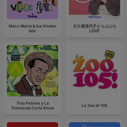
Marc-Marie & Isa Vinden
大久保佳代子とらぶぶら
Iets
LOVE
Tres Patines y La
Lo Zoo di 105
Tremenda Corte Show