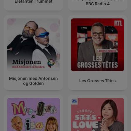
Elefanten i rummet
BBC Radio 4
Misjonen med Antonsen
Les Grosses Têtes
og Golden