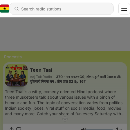
Podcasts
Teen Taal
Aaj Tak Radio
|
370 - गन मास्टर G9, होश उड़ाने वाली पेशकश और
दुखियारी निरुपा राय : तीन ताल S2 Ep 167
Teen Taal is a witty, comedy oriented Hindi podcast where
three musketeers talk about various issues with a pinch of
humour and fun. The topic of conversation varies from politics,
Indian society, jokes, Viral stuff on social media, food, movies
and many more. Catch your share of fun every Saturday with
Kamlesh Kishore Singh, Kuldeep Mishra & Asif Khan.
1