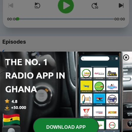
00:00
00:00
Episodes
-
40
Gesang zu zweien in der Nacht
-
39
Trutz, blanke Hans
-
38
Pidder Lüng
-
37
Frau Schnips
-
36
Mädchenklage
DOWNLOAD APP