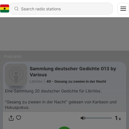
Podcasts
Sammlung deutscher Gedichte 013 by
Various
LibriVox
|
40 - Gesang zu zweien in der Nacht
Eine Sammlung 20 deutscher Gedichte für LibriVox.
"Gesang zu zweien in der Nacht" gelesen von Karlsson und
Hokuspokus.
1
x
Volume