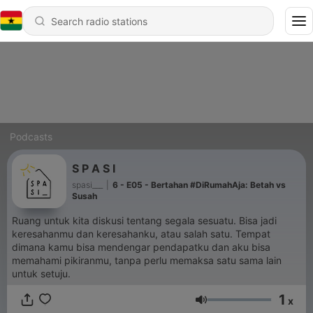
Podcasts
S P A S I
spasi___
|
6 - E05 - Bertahan #DiRumahAja: Betah vs
Susah
Ruang untuk kita diskusi tentang segala sesuatu. Bisa jadi
keresahanmu dan keresahanku, atau salah satu. Tempat
dimana kamu bisa mendengar pendapatku dan aku bisa
memahami pikiranmu, tanpa perlu memaksa satu sama lain
untuk setuju.
1
x
Volume