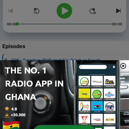
00:00
00:00
Episodes
-
6
E05 - Bertahan #DiRumahAja: Betah vs Susah
30 Apr 2020
-
5
E04 - Saat Berbeda: Bicara vs Diem Aja
12 Nov 2019
-
4
E03 - Gadget untuk Anak: Sedari Dini vs Tunggu
Nanti
01 Sep 2019
-
3
E02 - Kerja: Yang Dikejar Apa?
02 Aug 2019