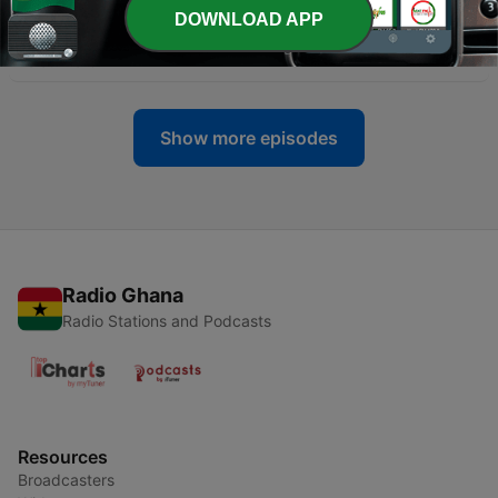
DOWNLOAD APP
-
2
E01 - Nikah muda vs Nanti aja
20 Jul 2019
Show more episodes
Radio Ghana
Radio Stations and Podcasts
Resources
Broadcasters