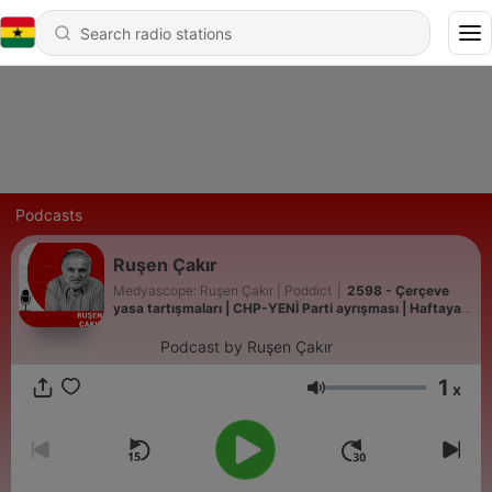
Podcasts
Ruşen Çakır
Medyascope: Ruşen Çakır | Poddict
|
2598 - Çerçeve
yasa tartışmaları | CHP-YENİ Parti ayrışması | Haftaya
Bakış
Podcast by Ruşen Çakır
1
x
Volume