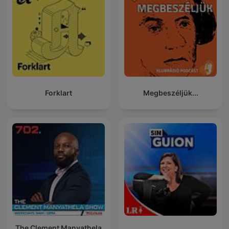
Forklart
Megbeszéljük...
The Clement Manyathela