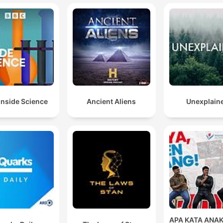
00:02:53 · Doktor Daniel Tyborowski definiuje istotę procesu
ewolucji biologicznej.
Najstarsze dinozaury nie zostały rozpoznane w
zasadzie na podstawie materiału kostnego, a na
podstawie tropów
00:04:44 · Ekspert wyjaśnia, w jaki sposób nauka identyfikuje
najwcześniejsze istnienia dinozaurów.
Inside Science
Ancient Aliens
Unexplain
Łatwiej w trakcie ewolucji doszło do redukcji niż do
dodawania tych palców i prawdopodobnie wiąże się 
z bardzo skomplikowanymi mechanizmami wzrostu
samej kończyny.
00:18:22 · Wyjaśnienie, dlaczego ewolucja częściej prowadzi 
zanikania elementów anatomicznych niż do powstawania
nowych.
APA KATA ANA