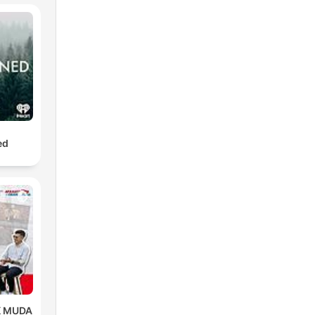
ed
to
do
K MUDA