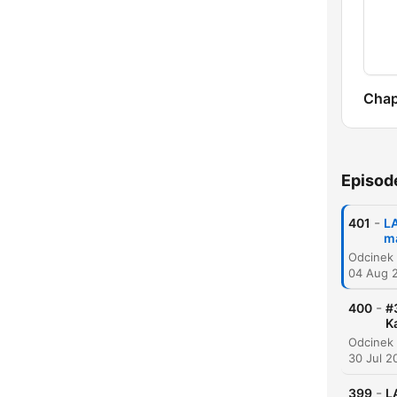
Chap
Episod
-
401
L
m
04 Aug 
-
400
#
K
30 Jul 2
-
399
L