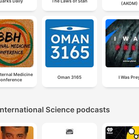
uarks Daily
The Laws of Stan
Ponieważ człowiek jest częścią świata zwierząt i
(AKOM)
dokładnie te same prawa, które rządzą się światem
zwierząt, dotyczą również człowieka.
00:21:37 · Odpowiedź na pytanie o możliwość dalszej ewolucj
gatunku ludzkiego.
Rzeczywiście, gdybyśmy chcieli dodać skorupę żółw
do myszy, to by było dosyć skomplikowane, bo to je
cała rearanżacja całej architektury ciała.
00:36:49 · Wyjaśnienie trudności w łączeniu cech
ternal Medicine
Oman 3165
I Was Pre
onference
anatomicznych pochodzących z zupełnie różnych gatunków.
International Science podcasts