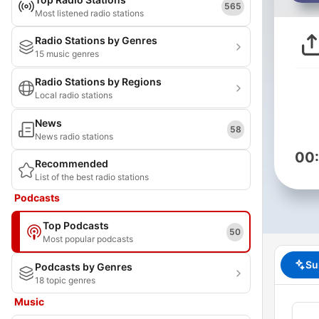
565
Most listened radio stations
Radio Stations by Genres
15 music genres
Radio Stations by Regions
Local radio stations
News
58
News radio stations
00
Recommended
List of the best radio stations
Podcasts
Top Podcasts
50
Most popular podcasts
Su
Podcasts by Genres
18 topic genres
Music