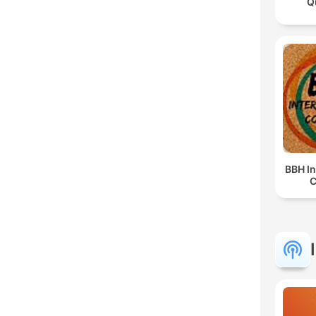
Q
BBH In
C