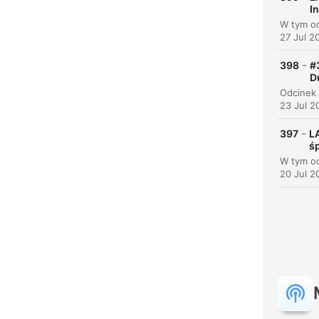
I
27 Jul 2
-
398
#
D
23 Jul 2
-
397
L
ś
20 Jul 2
C
High