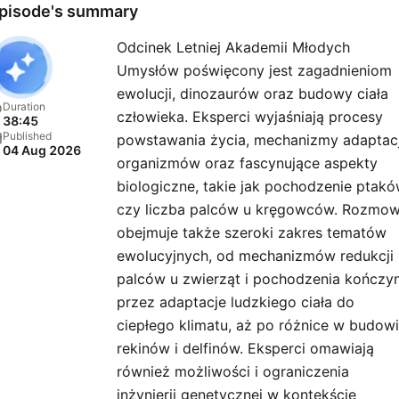
to wiemy. Zobacz nasze
pisode's summary
Wydawnictwo RN:
Odcinek Letniej Akademii Młodych
https://radionaukowe.pl/
Umysłów poświęcony jest zagadnieniom
👉 Zostań Patronem:
ewolucji, dinozaurów oraz budowy ciała
https://patronite.pl/radio
Duration
człowieka. Eksperci wyjaśniają procesy
38:45
👉 Wesprzyj jednorazowo:
Published
powstawania życia, mechanizmy adaptacj
04 Aug 2026
https://suppi.pl/radionauk
organizmów oraz fascynujące aspekty
👉 Więcej:
biologiczne, takie jak pochodzenie ptak
https://radionaukowe.pl/ 
czy liczba palców u kręgowców. Rozmo
obejmuje także szeroki zakres tematów
Sprawdź nasze
ewolucyjnych, od mechanizmów redukcji
WYDAWNICTWO RN
palców u zwierząt i pochodzenia kończyn
https://radionaukowe.pl//
przez adaptacje ludzkiego ciała do
audiobooki dla naszej
ciepłego klimatu, aż po różnice w budow
publiczności taniej, skorzys
rekinów i delfinów. Eksperci omawiają
z kodu: sluchamRN
również możliwości i ograniczenia
inżynierii genetycznej w kontekście