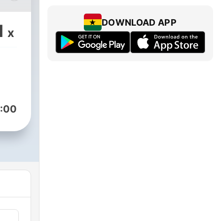
DOWNLOAD APP
1
x
i
|
RN
ym
szym
:00
ami,
ylko
SKĄD