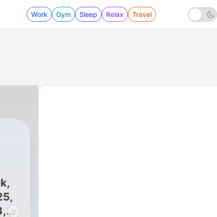
Work
Gym
Sleep
Relax
Travel
owacka
|
401 - LAMU '26 #05 Jakie odgłosy 
k,
25,
3,