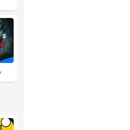
i
ia
st
y