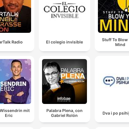
Stuff To Blow
arTalk Radio
El colegio invisible
Mind
Wissendrin mit
Palabra Plena, con
Dva i po psihi
Eric
Gabriel Rolón