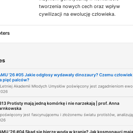
tworzenia nowych cech oraz wpływ
cywilizacji na ewolucję człowieka.
ters
Wstęp i pytanie o początki ewolucji
00:00:00
Sekcja dinozaury: pierwsze tropy i dźwięki
00:04:28
es
Pochodzenie ptaków i skomplikowana
00:09:45
AMU '26 #05 Jakie odgłosy wydawały dinozaury? Czemu człowiek
klasyfikacja
a pięć palców?
Sekcja człowiecza: dlaczego mamy pięć palc
00:15:39
2026
Ewolucja kończyn i palców
00:17:56
313 Protisty mają jedną komórkę i nie narzekają | prof. Anna
arnkowska
Czy człowiek może dalej ewoluować?
00:20:43
Odcinek poświęcony jest fascynującemu i złożonemu światu protistów,
026
Dlaczego ssaki mają futro głównie na głowie?
00:22:55
AMU '26 #04 Skąd się bierze woda w kranie? Jak kosmonauci maj