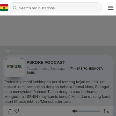
Podcasts
P0KOKE PODCAST
Podcast Komedi Kehidupan
|
71 - EPS 70: IBUKOTA
BARU
Podcast komedi kehidupan berisi tentang kejadian unik lucu
absurd kami sampaikan dengan bahasa formal khas, Sebagai
cara mensyukuri Rahmat Tuhan dengan cara berhumor
Mengudara : SENIN (day kamis bonus) Main dan dukung kami
disini https://linktr.ee/Mencoba.tertawa
1
x
Volume