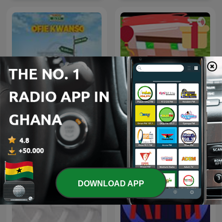
Adom Ofie Kwanso
87.9/RadioMugica
DOWNLOAD APP