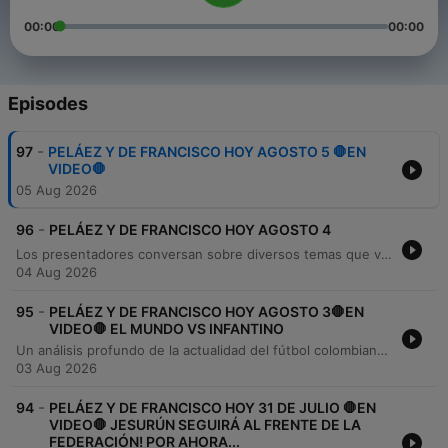
00:00
00:00
Episodes
-
97
PELÁEZ Y DE FRANCISCO HOY AGOSTO 5 🛑EN
VIDEO🛑
05 Aug 2026
-
96
PELÁEZ Y DE FRANCISCO HOY AGOSTO 4
Los presentadores conversan sobre diversos temas que van desde la música tropical clásica de Tito Rodríguez hasta noticias del fútbol colombiano e internacional. Analizan el empate entre Bucaramanga y Cúcuta, las ofertas por los derechos de la Dimayor y el traspaso del arquero Jordan García a la Universidad de Chile. También se analizan las alineaciones de equipos como Millonarios, Medellín y Pasto, junto con noticias sobre transferencias europeas, la trayectoria de Dylan Zárate y el retiro de Teófilo Gutiérrez. El episodio concluye abordando el fallecimiento de Jaime Llanes, las exigencias contractuales de Memphis Depay y las posibles sedes para el Mundial 2030.
04 Aug 2026
-
95
PELÁEZ Y DE FRANCISCO HOY AGOSTO 3🛑EN
VIDEO🛑 EL MUNDO VS INFANTINO
Un análisis profundo de la actualidad del fútbol colombiano e internacional. Se examinan los resultados de la liga local, destacando el desempeño de Santa Fe, América de Cali y Boyacá Chicó, además de las novedades en fichajes y la situación de la Selección Colombia Sub-19. El episodio también aborda temas de política deportiva global, incluyendo la sucesión en la FIFA, la crisis de los clubes argentinos, la situación de los derechos televisivos en Colombia y el panorama de jugadores destacados como Vinicius Jr.
03 Aug 2026
-
94
PELÁEZ Y DE FRANCISCO HOY 31 DE JULIO 🛑EN
VIDEO🛑 JESURÚN SEGUIRÁ AL FRENTE DE LA
FEDERACIÓN! POR AHORA...