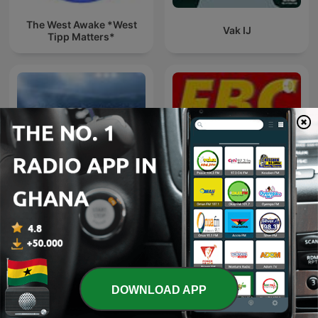
The West Awake *West
Vak IJ
Tipp Matters*
FOOTBALL'S BIGGEST
Asempa Sports Night
CONVERSATION
DOWNLOAD APP