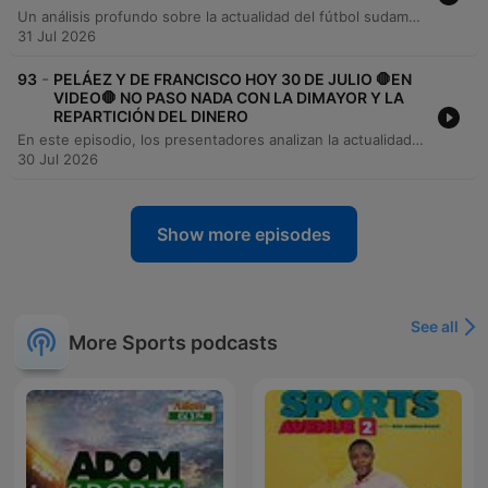
Un análisis profundo sobre la actualidad del fútbol sudamericano y mundial, comenzando con el desempeño de Santa Fe en la Copa Sudamericana y la situación de jugadores colombianos en el exterior. Se exploran temas críticos como la presión económica sobre los futbolistas, las regulaciones de apuestas en Europa y Brasil, y las tensiones políticas dentro de la FIFA. El episodio también aborda las transferencias del Real Madrid, la competencia de John Javier Durán en el Benfica y las controversias administrativas en el deporte colombiano, incluyendo disputas legales entre clubes y los intereses económicos detrás de la gestión de partidos amistosos de la Selección Colombia.
31 Jul 2026
-
93
PELÁEZ Y DE FRANCISCO HOY 30 DE JULIO 🛑EN
VIDEO🛑 NO PASO NADA CON LA DIMAYOR Y LA
REPARTICIÓN DEL DINERO
En este episodio, los presentadores analizan la actualidad deportiva, comenzando con un homenaje a los futbolistas Cristino Centurión y Hernando 'El Mono' Tobar. Se repasan los resultados de la Copa Colombia, la situación de técnicos en Sudamérica y las alineaciones previstas para el campeonato local. Asimismo, se discuten movimientos del mercado de fichajes como el traspaso de Danilo Arboleda al San Lorenzo y rumores sobre Rodri hacia el Real Madrid. El programa también aborda las tensiones por los derechos de televisión en la DIMAYOR y las novedades sobre jugadores colombianos en ligas internacionales.
30 Jul 2026
Show more episodes
See all
More Sports podcasts