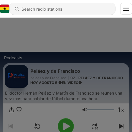
Podcasts
Peláez y de Francisco
pelaez y de Francisco
|
97 - PELÁEZ Y DE FRANCISCO
HOY AGOSTO 5 🛑EN VIDEO🛑
El doctor Hernán Peláez y Martín de Francisco se reunen una
vez más para hablar de fútbol durante una hora.
1
x
Volume