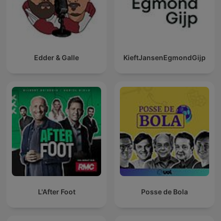
Edder & Galle
KieftJansenEgmondGijp
L'After Foot
Posse de Bola