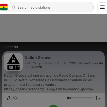
Podcasts
Nation Groove
Radio Campus Orléans 88.3 FM
|
255 - Nation Groove du
30/07/2026
Nation Groove est une émission de Radio Campus Orléans
88.3 FM. Retrouvez toutes les informations autour de ce
programme à l'adresse suivante :
https://orleans.radiocampus.org/emission/nation-groove/
1
x
Volume