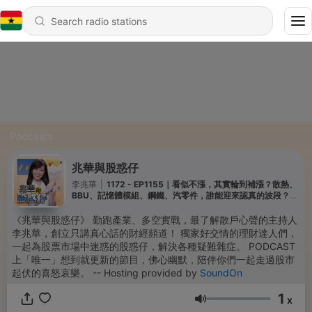
Podcasts
兆華與股惑仔
李兆華
|
1172 - EP1155｜看似不漲，其實輪到補漲？散熱、
BBU、記憶體模組、鋼鐵、汽零件，誰能迎來認真的波段？先
選龍頭+型態好的意義？ft.選股教練 陳唯泰
《兆華與股惑仔》 勤跑產業、多空實戰，最了解散戶心聲的主持人
李兆華，創立只講真心話的財經頻道！ 獨家好交情的理財達人們，
一起為股票市場中迷惑的股惑仔，解決各種疑難雜症。 PODCAST
上「唯一」想到就更新的節目，佛心幽默，陪伴你們一起走過股市
起伏的喜怒哀樂。 -- Hosting provided by
SoundOn
1
x
Volume