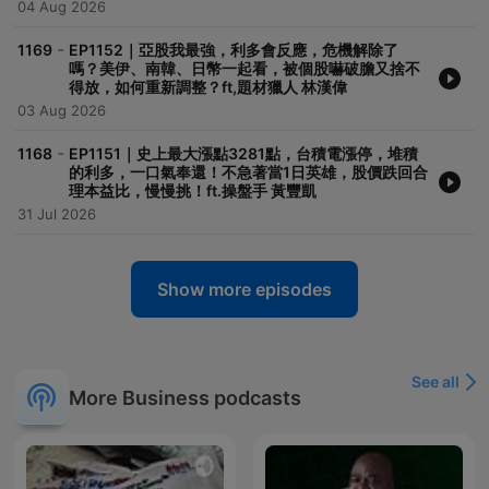
04 Aug 2026
-
1169
EP1152｜亞股我最強，利多會反應，危機解除了
嗎？美伊、南韓、日幣一起看，被個股嚇破膽又捨不
得放，如何重新調整？ft,題材獵人 林漢偉
03 Aug 2026
-
1168
EP1151｜史上最大漲點3281點，台積電漲停，堆積
的利多，一口氣奉還！不急著當1日英雄，股價跌回合
理本益比，慢慢挑！ft.操盤手 黃豐凱
31 Jul 2026
Show more episodes
See all
More Business podcasts