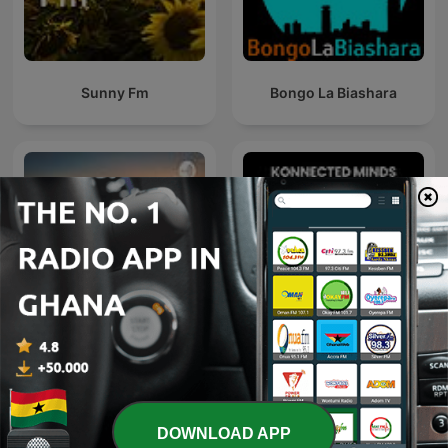
Sunny Fm
Bongo La Biashara
Konnected Minds Podcast
Songhai
with Derrick Abaitey
DOWNLOAD APP