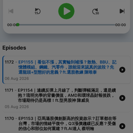
00:00
00:00
Episodes
-
1172
EP1155｜看似不漲，其實輪到補漲？散熱、BBU、記
憶體模組、鋼鐵、汽零件，誰能迎來認真的波段？先
選龍頭+型態好的意義？ft.選股教練 陳唯泰
06 Aug 2026
-
1171
EP1154｜連續反彈上月線了，判斷彈幅滿足，還是續
抱？琉明光學的背書價值，AMD和環球晶財報後跌，
市場期待仍是高標！ft.型男股神 陳威良
05 Aug 2026
-
1170
EP1153｜亞馬遜股價創新高的投資啟示？訂單都在等
台灣，市場的情緒平復中，Q3漲價趨緩已反應？受傷
的信心和部位如何重建？ft.AI達人 蔡明翰