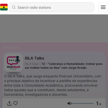
Podcasts
ISLA Talks
ISLA Gaia
|
12 - "Liderança e Humanidade: treinar para
ser melhor todos os dias” com Jorge Araújo
O ISLA Talks, que surge enquanto Podcast Universitário, com
o principal objetivo de incentivar a partilha de experiências
entre toda a Comunidade Académica, procurando envolver
todos aqueles que a constituem, desde estudantes, a
funcionários, investigadores e docentes.
1
x
Volume