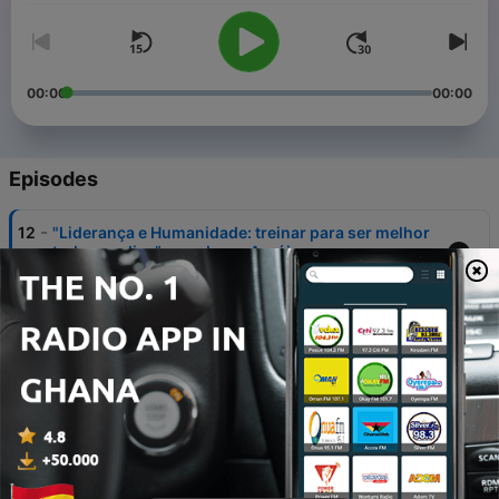
00:00
00:00
Episodes
-
12
"Liderança e Humanidade: treinar para ser melhor
todos os dias” com Jorge Araújo
19 Mar 2026
-
11
"Património em foco" com Artur Santos
21 Jan 2026
-
10
“A diferenciação individual como Superpoder - da
vulnerabilidade ao sucesso!” José Leite
13 Jun 2025
-
9
"O melhor está para vir" Timothy Vieira