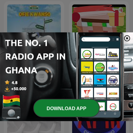
Adom Ofie Kwanso
87.9/RadioMugica
DOWNLOAD APP