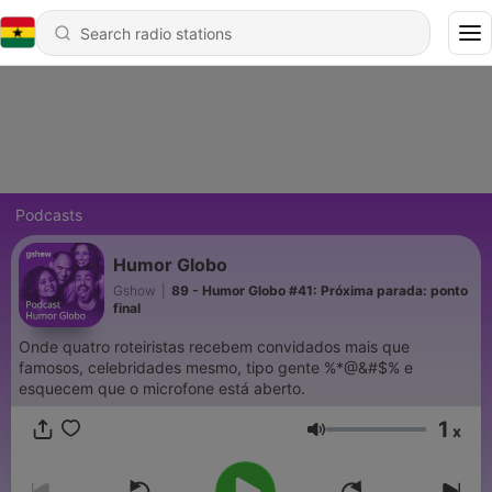
Podcasts
Humor Globo
Gshow
|
89 - Humor Globo #41: Próxima parada: ponto
final
Onde quatro roteiristas recebem convidados mais que
famosos, celebridades mesmo, tipo gente %*@&#$% e
esquecem que o microfone está aberto.
1
x
Volume