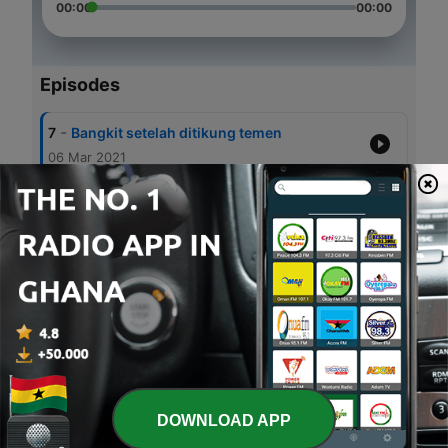
00:00
00:00
Episodes
-
7
Bangkit setelah ditikung temen
06 Mar 2021
-
6
Gebetan palingg 🐍🐍🐍
01 Mar 2021
-
5
Pak bagus
23 Feb 2021
-
4
Pertanyaan Jebakan HRD
19 Feb 2021
-
3
Mental Kamu Lemah
14 Feb 2021
DOWNLOAD APP