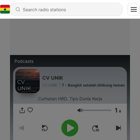
Podcasts
CV UNIK
CV UNIK
|
7 - Bangkit setelah ditikung temen
Curhatan HRD. Tips Dunia Kerja
1
x
Volume