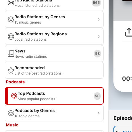
565
Most listened radio stations
Radio Stations by Genres
15 music genres
Radio Stations by Regions
Local radio stations
News
58
News radio stations
Recommended
List of the best radio stations
00
Podcasts
Top Podcasts
50
Most popular podcasts
Podcasts by Genres
18 topic genres
Episod
Music