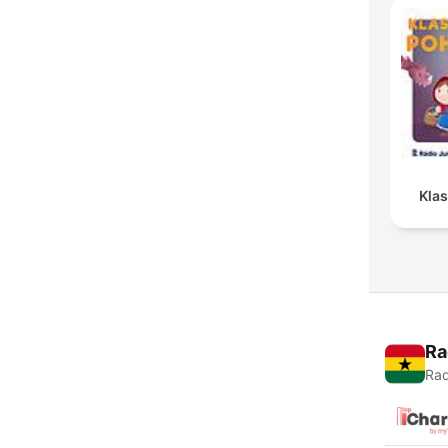
Kla
Ra
Rad