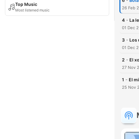
-
6
Bola
Top Music
26 Feb 
Most listened music
-
4
La l
01 Dec 
-
3
Los 
01 Dec 
-
2
El x
27 Nov 
-
1
El m
25 Nov 