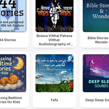
Bolava Vitthal Pahava
Bible Stories
44 Stories
Vitthal:
Wonder
Audiobiography of
Saint Tukaram
axing Bedtime
Fafa
Deep Sleep S
ries for Kids