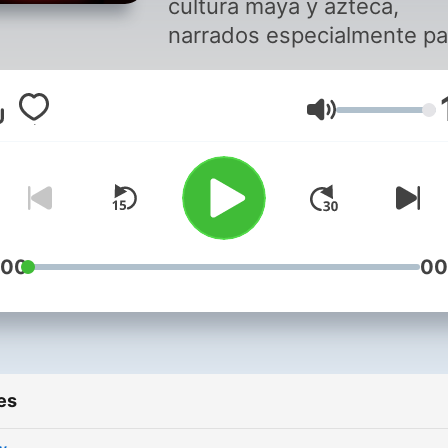
cultura maya y azteca,
narrados especialmente pa
niños pequeños. Bibliografía
Murray, G. (2002). Los ma
Volume
para niños. (12a. ed.) Méxi
D.F. SELECTOR. Murray, G.
(2002). Los aztecas para
niños. (12a. ed.) México D.F
SELECTOR. Uribe, I. (2020)
Bolay. Ciudad de México.
:00
00
Ateconqueso. (Contenido s
fines de obtener ingresos)
es