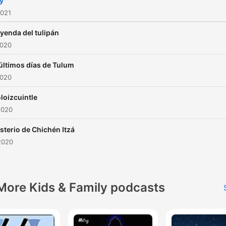
y
2021
eyenda del tulipán
2020
últimos días de Tulum
2020
oloizcuintle
2020
isterio de Chichén Itzá
2020
More Kids & Family podcasts