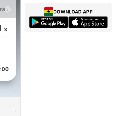
ra
DOWNLOAD APP
yas
1
x
co
.
.
:00
in
.