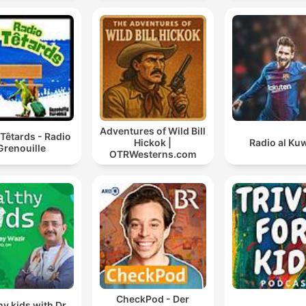
Adventures of Wild Bill
Têtards - Radio
Hickok |
Radio al Ku
Grenouille
OTRWesterns.com
CheckPod - Der
hy kids with Dr.