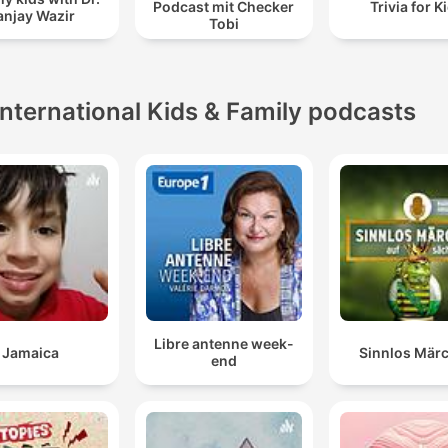
Podcast mit Checker
Trivia for K
anjay Wazir
Tobi
International Kids & Family podcasts
Libre antenne week-
Jamaica
Sinnlos Mär
end