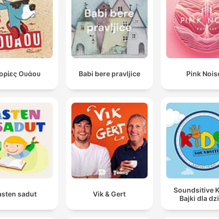
τορίες Ουάου
Babi bere pravljice
Pink Nois
Soundsitive K
asten sadut
Vik & Gert
Bajki dla dz