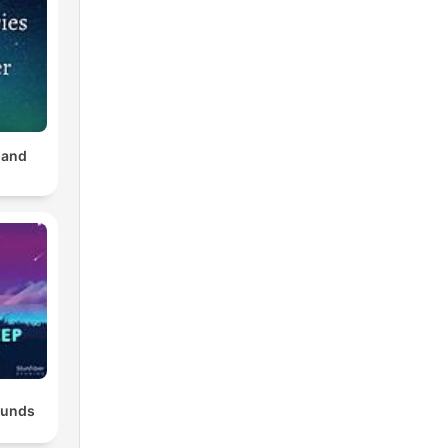
 and
ounds