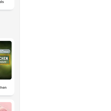
ids
chen