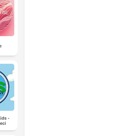
e
ids -
ieci