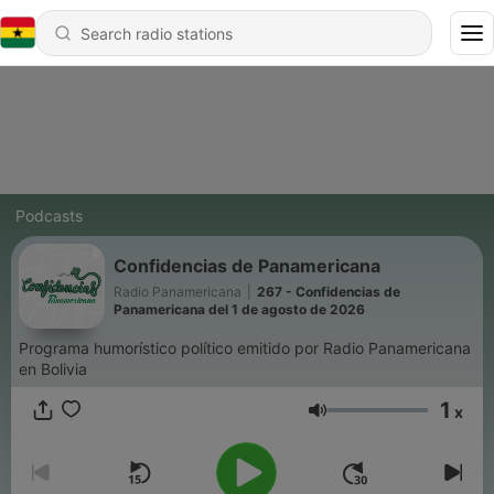
Podcasts
Confidencias de Panamericana
Radio Panamericana
|
267 - Confidencias de
Panamericana del 1 de agosto de 2026
Programa humorístico político emitido por Radio Panamericana
en Bolivia
1
x
Volume