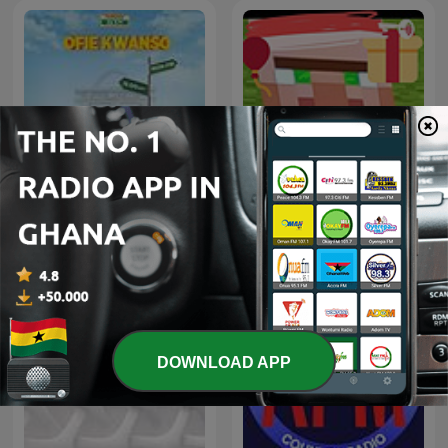
Adom Ofie Kwanso
87.9/RadioMugica
DOWNLOAD APP