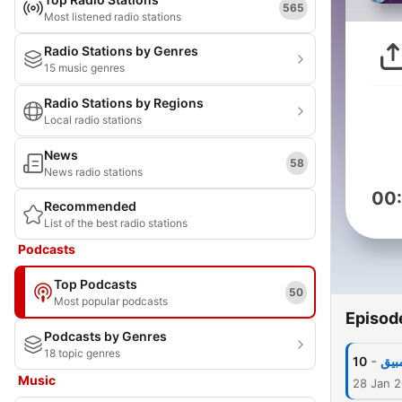
565
Most listened radio stations
Radio Stations by Genres
15 music genres
Radio Stations by Regions
Local radio stations
News
58
News radio stations
00
Recommended
List of the best radio stations
Podcasts
Top Podcasts
50
Most popular podcasts
Episod
Podcasts by Genres
18 topic genres
-
10
بيق
Music
28 Jan 