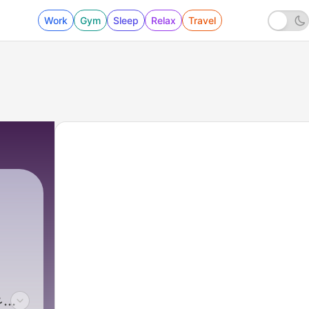
Work
Gym
Sleep
Relax
Travel
ع