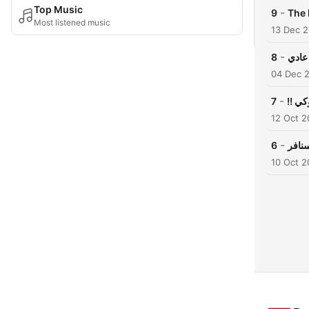
Top Music
-
9
Most listened music
13 Dec 
-
8
عادي
04 Dec 
-
7
!! ي
12 Oct 
-
6
نافر
10 Oct 