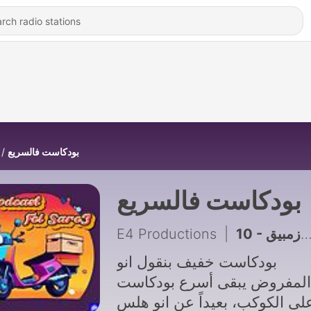
بودكاست فالسريع
بودكاست فالسريع
E4 Productions
|
10 - شكراً موزمبيق
بودكاست خفيف بنقول انو
المفروض يبقى أسرع بودكاست
لى الكوكب، بعيداً عن انو هلس