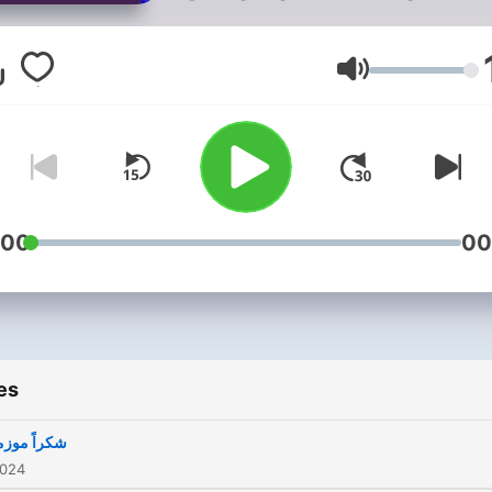
لم عن التريندات الي بتطلع كل
ع او احداث اسبوعنا شخصياً او
ندردش شويه، المهم اننا نضحك
Volume
:00
00
es
شكراً موزم
2024