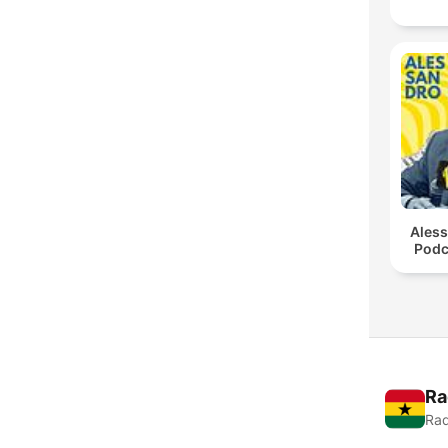
Ales
Podc
Ra
Rad