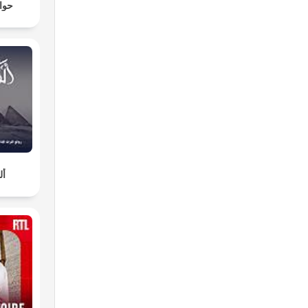
حواد
أل