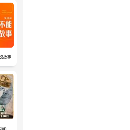
沒故事
den