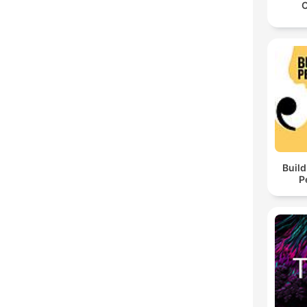
C
Build
P