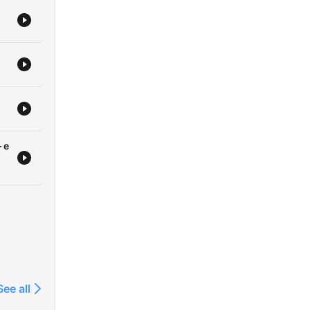
 e
See all