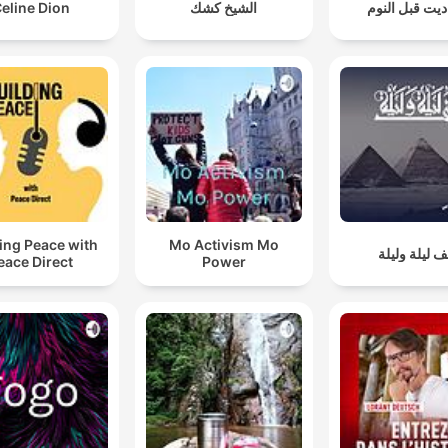
eline Dion
الشيخ كشك
يت قبل النوم
ing Peace with
Mo Activism Mo
ف ليلة وليلة
eace Direct
Power