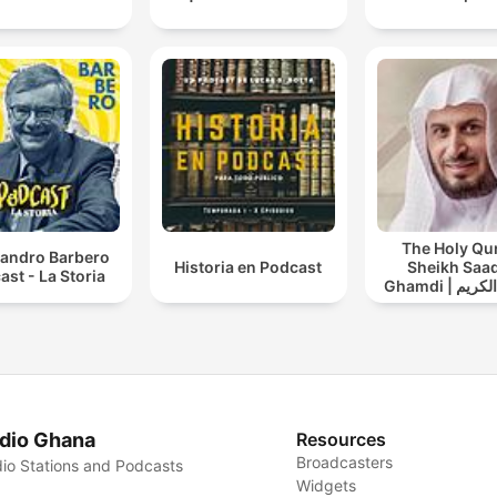
The Holy Qu
sandro Barbero
Historia en Podcast
Sheikh Saad
ast - La Storia
Ghamdi | القران الكريم
عد الغامدي
dio Ghana
Resources
Broadcasters
io Stations and Podcasts
Widgets