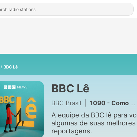
BBC Lê
BBC Lê
BBC Brasil
|
1090 - Como é viver em um dos lugares mais quentes e úmidos do planeta
A equipe da BBC lê para v
algumas de suas melhores
reportagens.