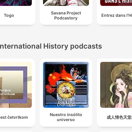
Savana Project
Togo
Entrez dans l'H
Podcastory
International History podcasts
Nuestro insólito
jest četvrtkom
成人情色天堂a
universo