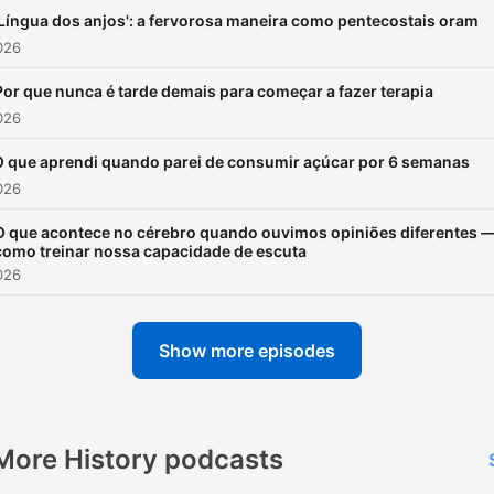
'Língua dos anjos': a fervorosa maneira como pentecostais oram
026
Por que nunca é tarde demais para começar a fazer terapia
026
O que aprendi quando parei de consumir açúcar por 6 semanas
026
O que acontece no cérebro quando ouvimos opiniões diferentes —
como treinar nossa capacidade de escuta
026
Show more episodes
More History podcasts