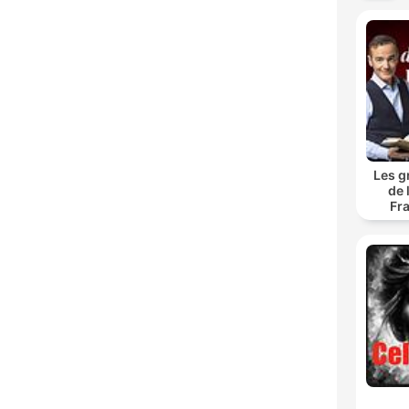
Les g
de 
Fr