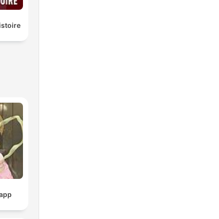
istoire
pp