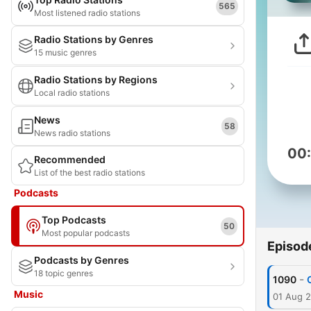
565
Most listened radio stations
Radio Stations by Genres
15 music genres
Radio Stations by Regions
Local radio stations
News
58
News radio stations
00
Recommended
List of the best radio stations
Podcasts
Top Podcasts
50
Most popular podcasts
Episod
Podcasts by Genres
18 topic genres
-
1090
Music
01 Aug 