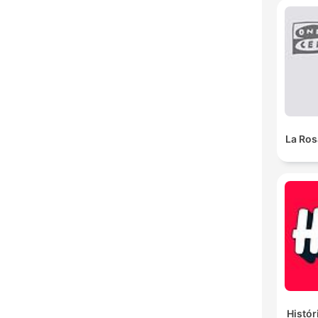
La Ros
Histór