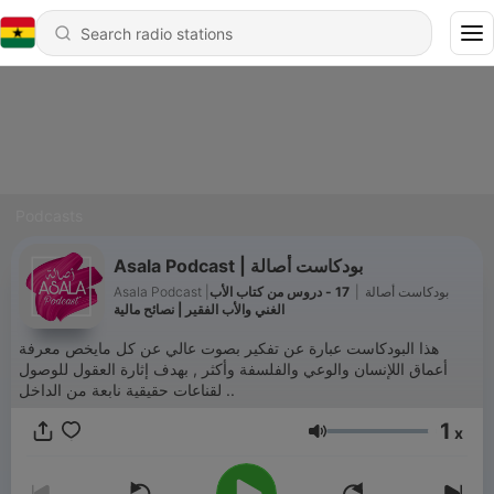
Podcasts
Asala Podcast | بودكاست أصالة
Asala Podcast |بودكاست أصالة
|
17 - دروس من كتاب الأب
الغني والأب الفقير | نصائح مالية
هذا البودكاست عبارة عن تفكير بصوت عالي عن كل مايخص معرفة
أعماق اللإنسان والوعي والفلسفة وأكثر , بهدف إثارة العقول للوصول
لقناعات حقيقية نابعة من الداخل ..
1
x
Volume