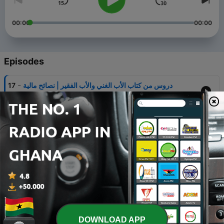
00:00
00:00
Episodes
-
دروس من كتاب الأب الغني والأب الفقير | نصائح مالية
17
26 Jan 2020
-
ليش بنتشَيك ؟
16
20 Dec 2019
-
كيف تعرف درجة وعيك ؟ #سلم_هاوكنز
15
21 Nov 2019
-
كيف تعرف مختصر خبراتك في الحياة ؟ #تجربة_عملية
14
14 Nov 2019
-
#Bipolar الإضطراب ثنائى القطب
13
DOWNLOAD APP