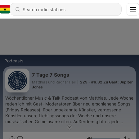
Podcasts
7 Tage 7 Songs
Matthias und Ragnar Heil
|
229 - #6.32 Zu Gast: Jupiter
Jones
Wöchentlicher Music & Talk Podcast von Matthias. Jede Woche
reden ich mit Gast- Moderatoren über neu erschienene Songs
(Friday Releases), über unbekannte Künstler, vergessene
Künstler, unsere Lieblingssongs der Woche und unsere
musikalischen Gemeinsamkeiten. Außerdem gibt es jede
zweite Woche Interviews mit Musiker:innen. Wir freuen uns auf
Euch! Bei dieser Podcast-Serie handelt es sich um einen
1