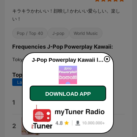
キラキラかわいい！顔映し! かわいい愛らしい。楽し
い！
Pop / Top 40
J-pop
World Music
Frequencies J-Pop Powerplay Kawaii:
Tokyo:
Online
J-Pop Powerplay Kawaii live
Top Songs
Last 7 days
Last 30 days
DOWNLOAD APP
ハッピーバースデーソング
1
Band Ja Nai Mon! Max Nakayoshi
ハピチョコ
2
FRUITS ZIPPER