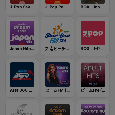
J-Pop Sakura 懐かしい
J-Pop Powerplay
BOX : Japan City Pop -日本のシティポップ
Japan Hits - Asia DREAM Radio
湘南ビーチFM (Shonan Beach FM)
BOX : J-POP Radio - ジェイポップ 無線
AFN 360 Tokyo (Japan Only)
ビームFM (Beam FM)
ビームFM (Beam FM) - Adult Hits