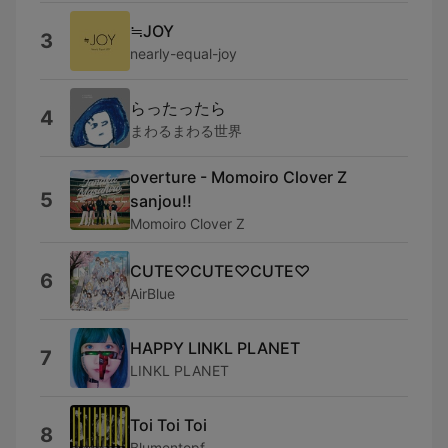
≒JOY
3
nearly-equal-joy
らったったら
4
まわるまわる世界
overture - Momoiro Clover Z
5
sanjou!!
Momoiro Clover Z
CUTE♡CUTE♡CUTE♡
6
AirBlue
HAPPY LINKL PLANET
7
LINKL PLANET
Toi Toi Toi
8
Blumentopf