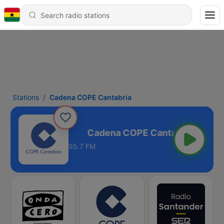
Stations
Cadena COPE Cantabria
PE Cantabria
95.7 FM